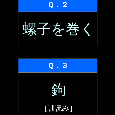
Ｑ．２
螺子を巻く
Ｑ．３
鉤
［訓読み］