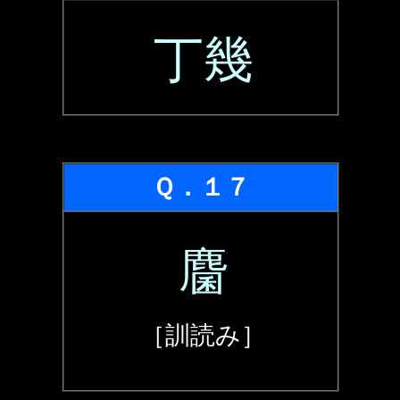
丁幾
Ｑ．１７
麕
［訓読み］