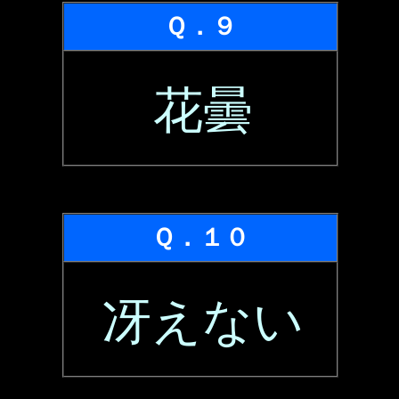
Ｑ．９
花曇
Ｑ．１０
冴えない