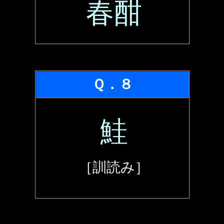
春酣
Ｑ．８
鮭
［訓読み］