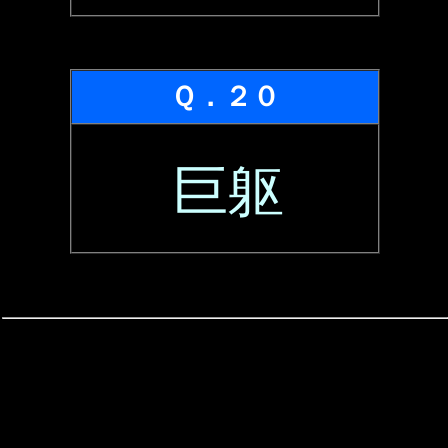
Ｑ．２０
巨躯