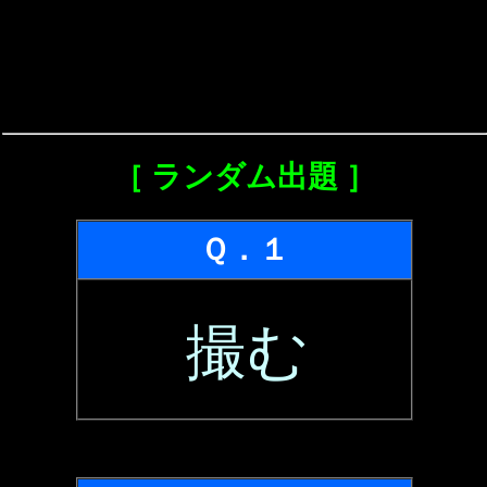
［ ランダム出題 ］
Ｑ．１
撮む