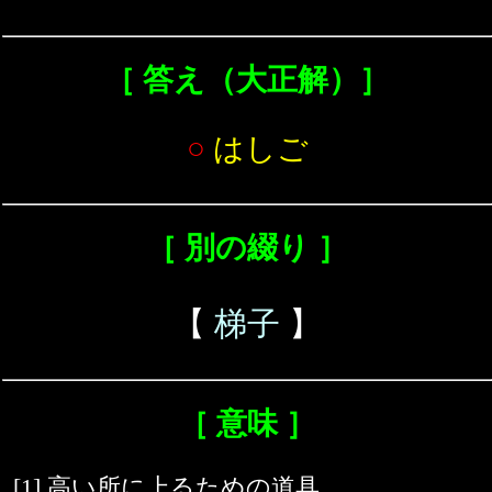
［ 答え（大正解）］
○
はしご
［ 別の綴り ］
【
梯子
】
［ 意味 ］
[1] 高い所に上るための道具。