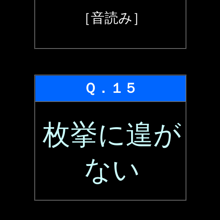
［音読み］
Ｑ．１５
枚挙に遑が
ない