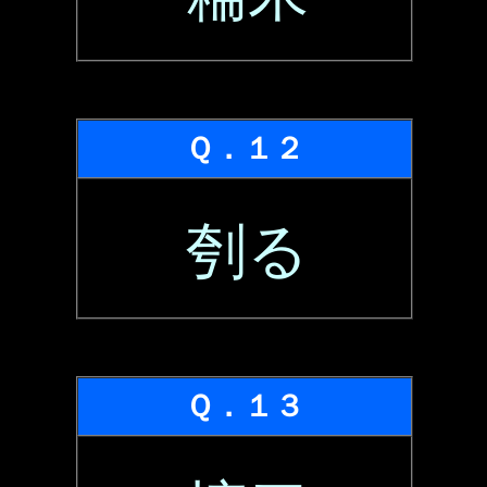
Ｑ．１２
刳る
Ｑ．１３