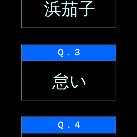
浜茄子
Ｑ．３
怠い
Ｑ．４