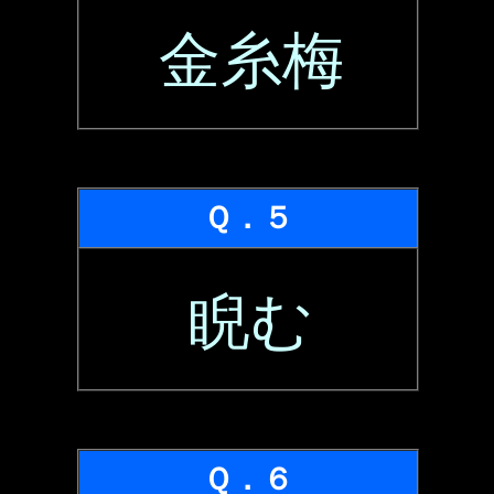
金糸梅
Ｑ．５
睨む
Ｑ．６