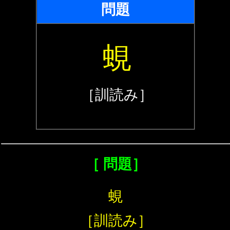
問題
蜆
［訓読み］
［ 問題］
蜆
［訓読み］