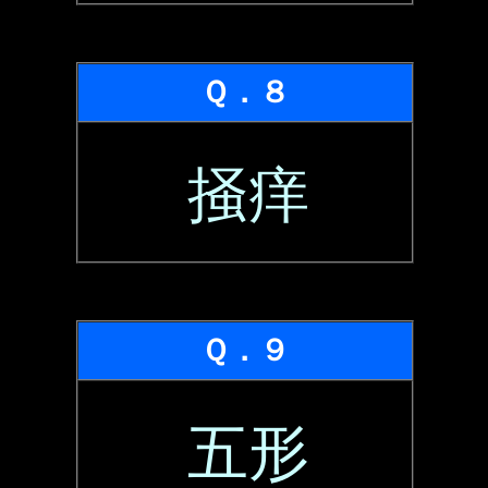
Ｑ．８
掻痒
Ｑ．９
五形