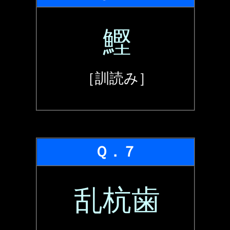
鰹
［訓読み］
Ｑ．７
乱杭歯