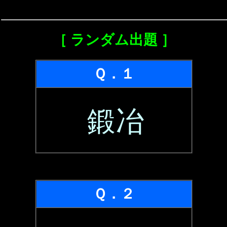
［ ランダム出題 ］
Ｑ．１
鍛冶
Ｑ．２