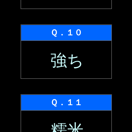
Ｑ．１０
強ち
Ｑ．１１
糯米