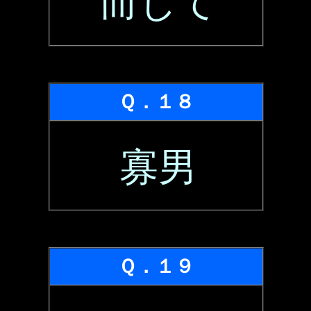
而して
Ｑ．１８
寡男
Ｑ．１９