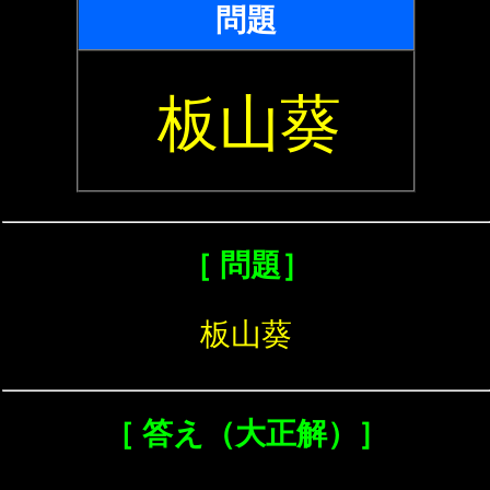
問題
板山葵
［ 問題］
板山葵
［ 答え（大正解）］