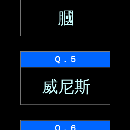
膕
Ｑ．５
威尼斯
Ｑ．６