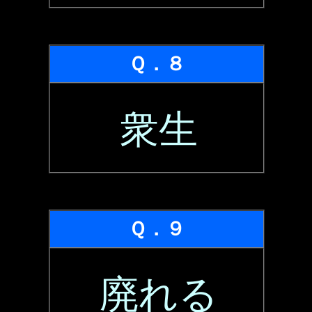
Ｑ．８
衆生
Ｑ．９
廃れる