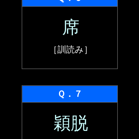
席
［訓読み］
Ｑ．７
穎脱