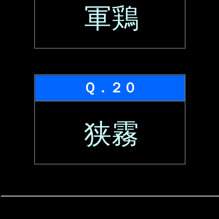
軍鶏
Ｑ．２０
狭霧