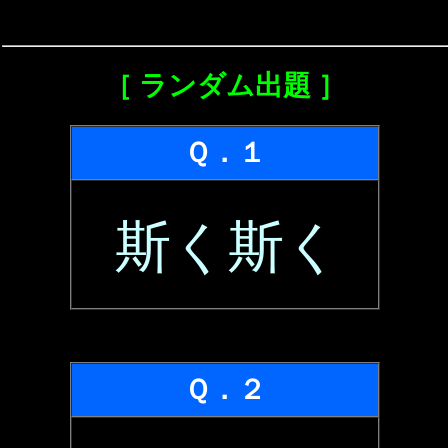
［ ランダム出題 ］
Ｑ．１
斯く斯く
Ｑ．２