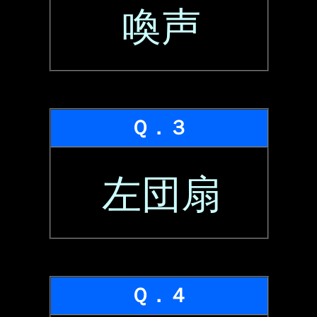
喚声
Ｑ．３
左団扇
Ｑ．４