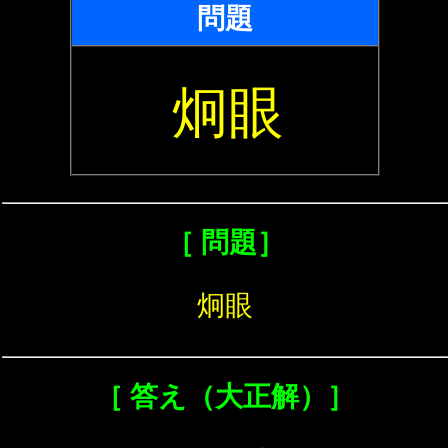
問題
炯眼
［ 問題］
炯眼
［ 答え（大正解）］