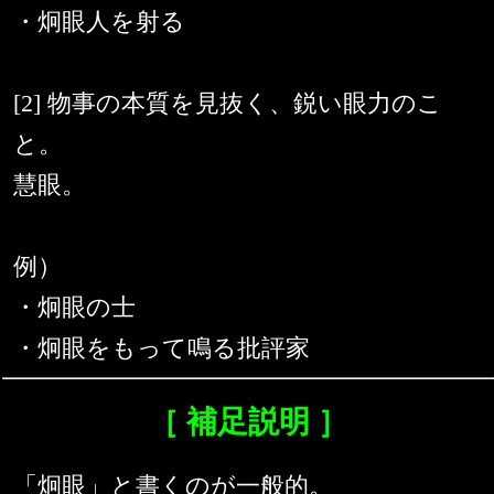
・炯眼人を射る
[2] 物事の本質を見抜く、鋭い眼力のこ
と。
慧眼。
例）
・炯眼の士
・炯眼をもって鳴る批評家
［ 補足説明 ］
「炯眼」と書くのが一般的。