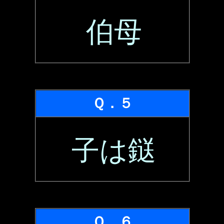
伯母
Ｑ．５
子は鎹
Ｑ．６