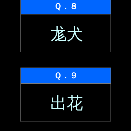
Ｑ．８
尨犬
Ｑ．９
出花