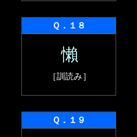
Ｑ．１８
懶
［訓読み］
Ｑ．１９