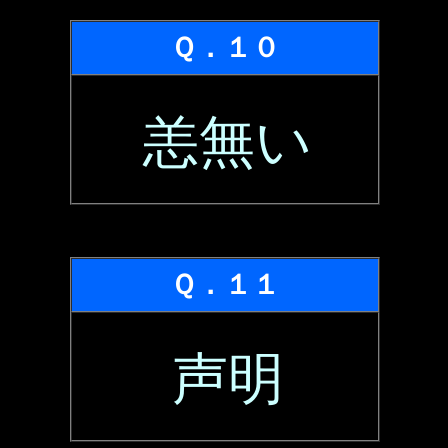
Ｑ．１０
恙無い
Ｑ．１１
声明