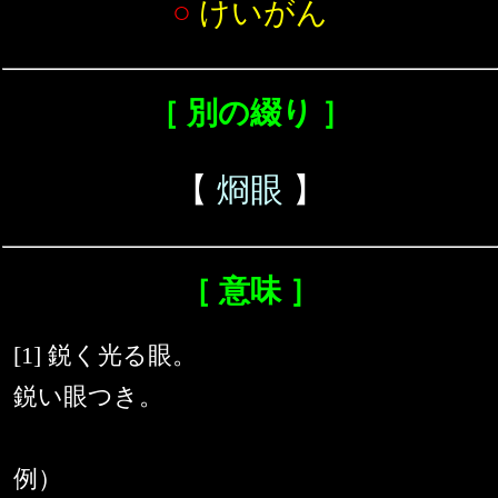
○
けいがん
［ 別の綴り ］
【
烱眼
】
［ 意味 ］
[1] 鋭く光る眼。
鋭い眼つき。
例）