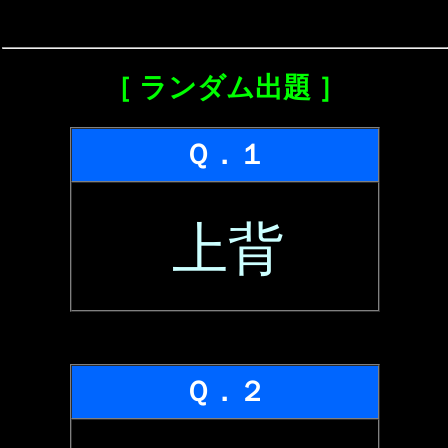
［ ランダム出題 ］
Ｑ．１
上背
Ｑ．２