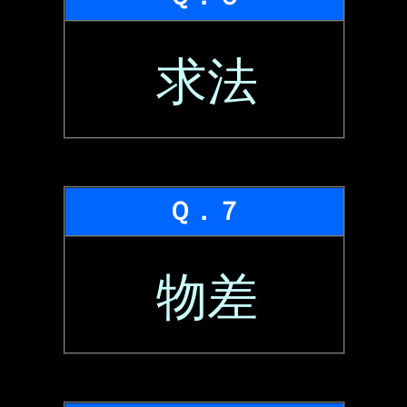
求法
Ｑ．７
物差