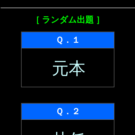
［ ランダム出題 ］
Ｑ．１
元本
Ｑ．２