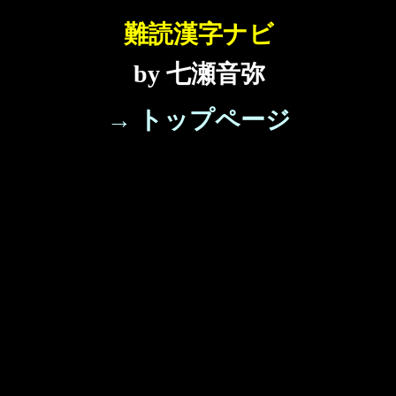
難読漢字ナビ
by 七瀬音弥
→ トップページ