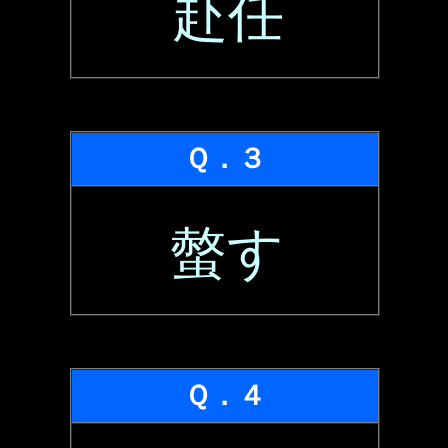
赴任
Ｑ．３
螫す
Ｑ．４