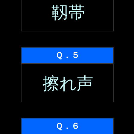
靱帯
Ｑ．５
擦れ声
Ｑ．６