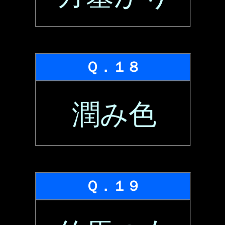
Ｑ．１８
潤み色
Ｑ．１９