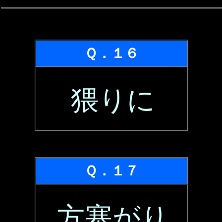
Ｑ．１６
猥りに
Ｑ．１７
方塞がり