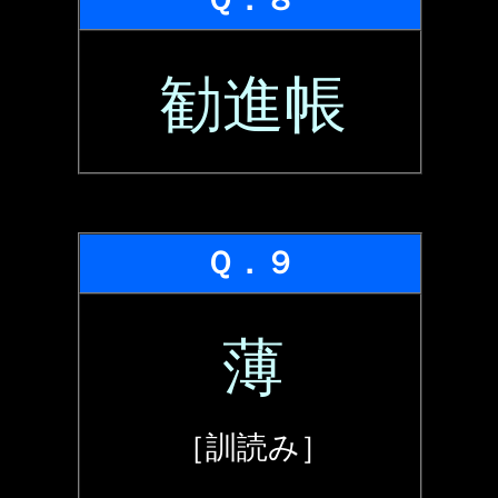
勧進帳
Ｑ．９
薄
［訓読み］