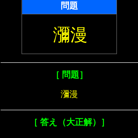
問題
瀰漫
［ 問題］
瀰漫
［ 答え（大正解）］