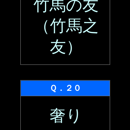
竹馬の友
（竹馬之
友）
Ｑ．２０
奢り