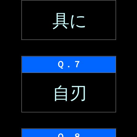
具に
Ｑ．７
自刃
Ｑ．８