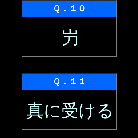
Ｑ．１０
屶
Ｑ．１１
真に受ける