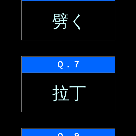
劈く
Ｑ．７
拉丁