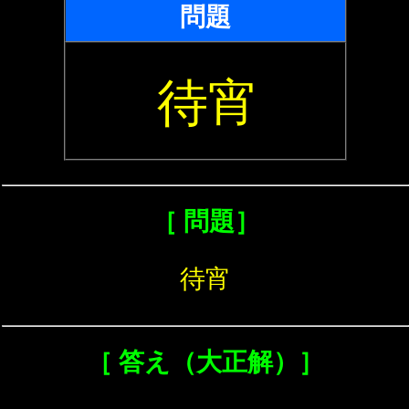
問題
待宵
［ 問題］
待宵
［ 答え（大正解）］