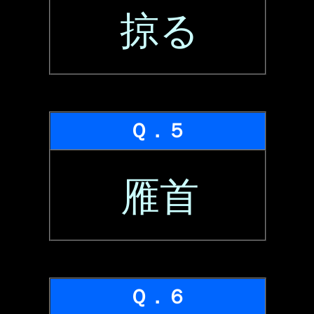
掠る
Ｑ．５
雁首
Ｑ．６