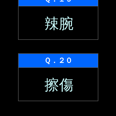
辣腕
Ｑ．２０
擦傷