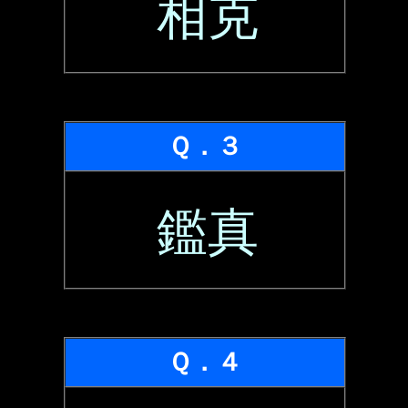
相克
Ｑ．３
鑑真
Ｑ．４