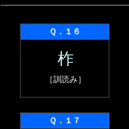
Ｑ．１６
柞
［訓読み］
Ｑ．１７