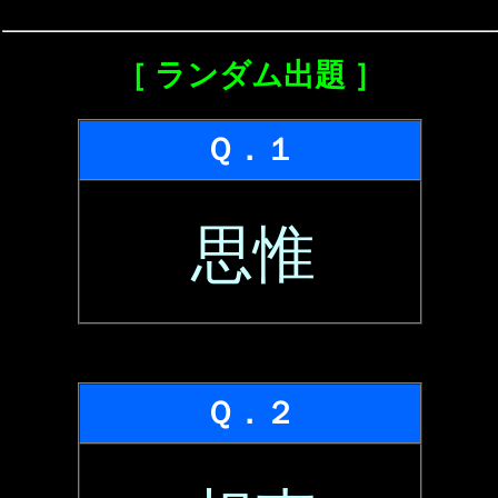
［ ランダム出題 ］
Ｑ．１
思惟
Ｑ．２