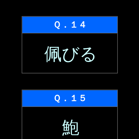
Ｑ．１４
佩びる
Ｑ．１５
鮑