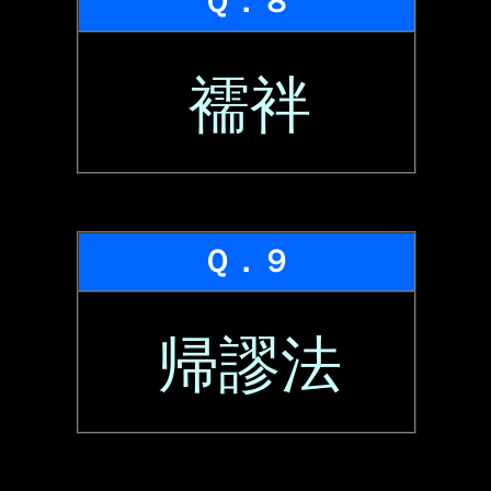
Ｑ．８
襦袢
Ｑ．９
帰謬法