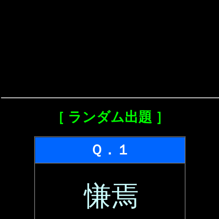
［ ランダム出題 ］
Ｑ．１
慊焉