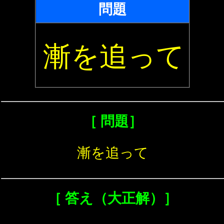
問題
漸を追って
［ 問題］
漸を追って
［ 答え（大正解）］