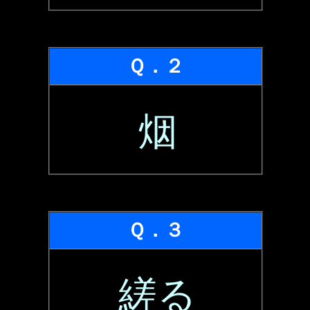
Ｑ．２
烟
Ｑ．３
縒る