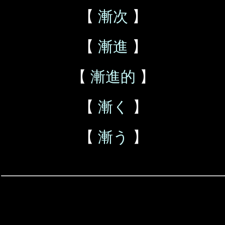
【
漸次
】
【
漸進
】
【
漸進的
】
【
漸く
】
【
漸う
】