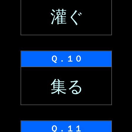
灌ぐ
Ｑ．１０
集る
Ｑ．１１