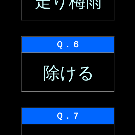
走り梅雨
Ｑ．６
除ける
Ｑ．７