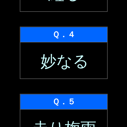
Ｑ．４
妙なる
Ｑ．５