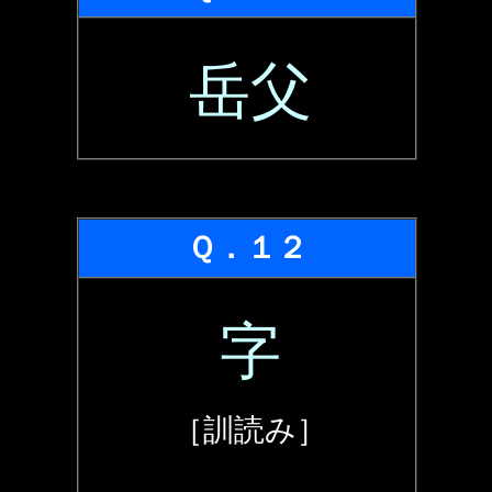
岳父
Ｑ．１２
字
［訓読み］