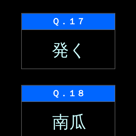
Ｑ．１７
発く
Ｑ．１８
南瓜