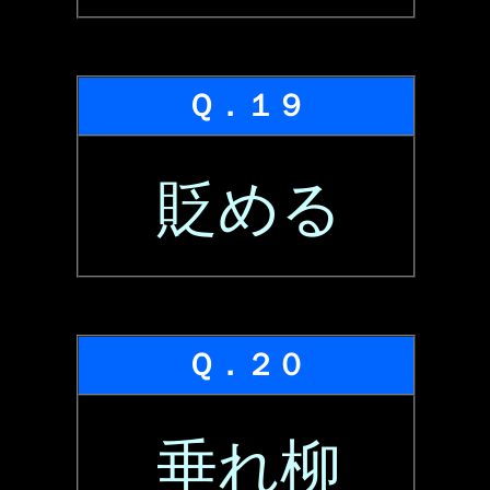
Ｑ．１９
貶める
Ｑ．２０
垂れ柳