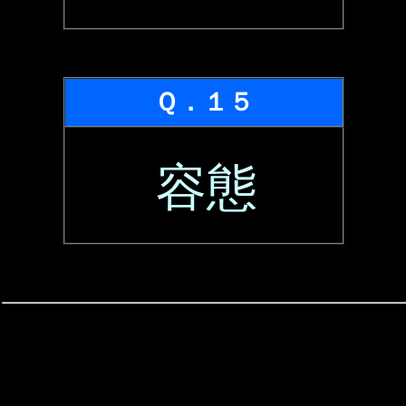
Ｑ．１５
容態