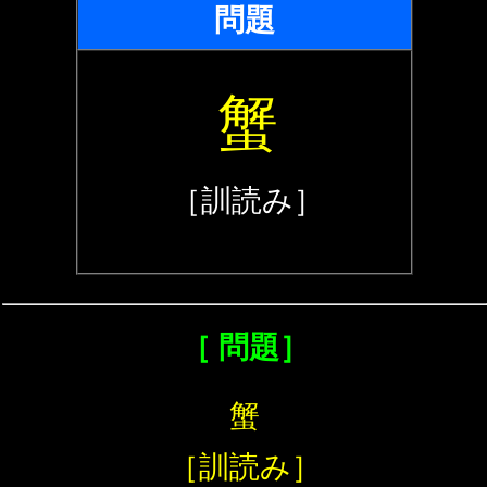
問題
蟹
［訓読み］
［ 問題］
蟹
［訓読み］