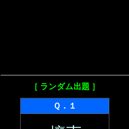
［ ランダム出題 ］
Ｑ．１