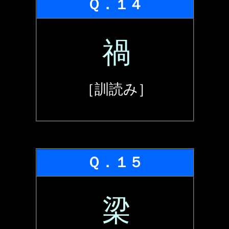
Ｑ．１４
禍
［訓読み］
Ｑ．１５
梁