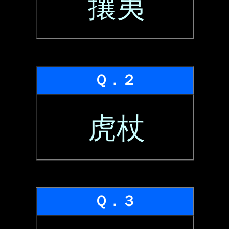
攘夷
Ｑ．２
虎杖
Ｑ．３