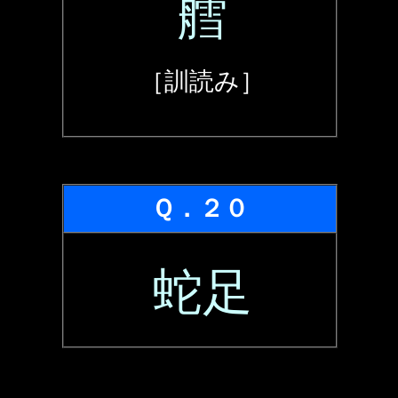
艝
［訓読み］
Ｑ．２０
蛇足