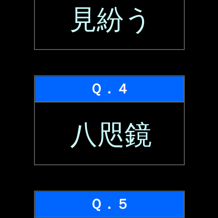
見紛う
Ｑ．４
八咫鏡
Ｑ．５