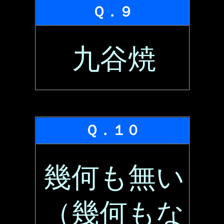
Ｑ．９
九谷焼
Ｑ．１０
幾何も無い
（幾何もな