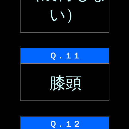
い）
Ｑ．１１
膝頭
Ｑ．１２