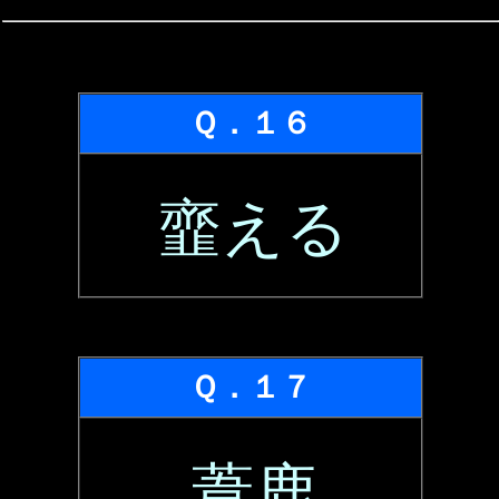
Ｑ．１６
韲える
Ｑ．１７
葦鹿