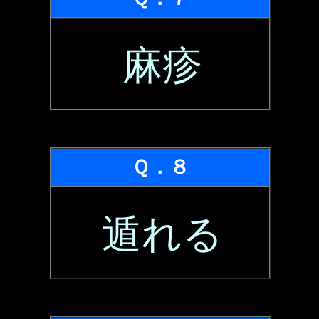
麻疹
Ｑ．８
遁れる