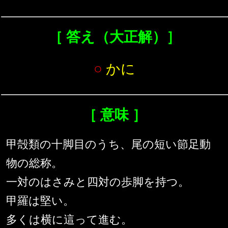
［ 答え（大正解）］
○
かに
［ 意味 ］
甲殻類の十脚目のうち、尾の短い節足動
物の総称。
一対のはさみと四対の歩脚を持つ。
甲羅は堅い。
多くは横に這って進む。