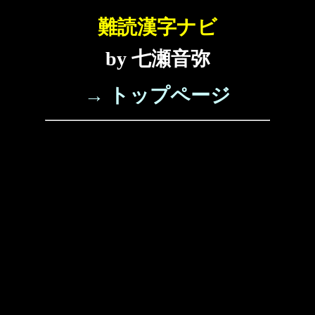
難読漢字ナビ
by 七瀬音弥
→ トップページ