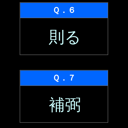
Ｑ．６
則る
Ｑ．７
補弼