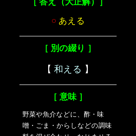
［ 答え（大正解）］
○
あえる
［ 別の綴り ］
【
和える
】
［ 意味 ］
野菜や魚介などに、酢・味
噌・ごま・からしなどの調味