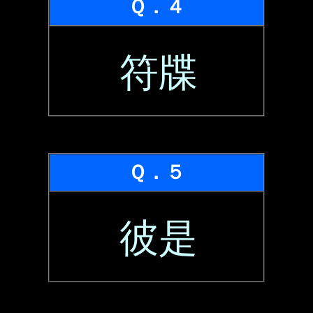
Ｑ．４
符牒
Ｑ．５
彼是