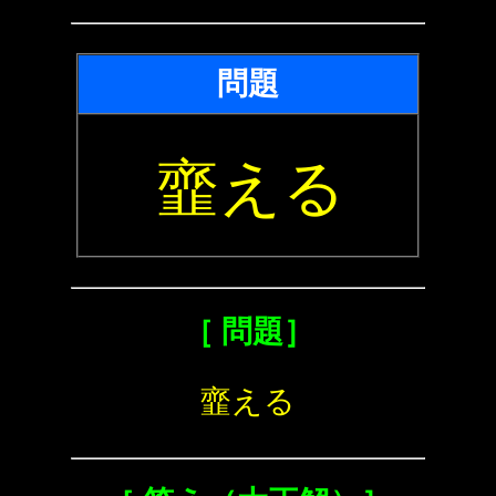
問題
韲える
［ 問題］
韲える