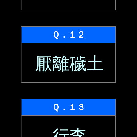
Ｑ．１２
厭離穢土
Ｑ．１３
行李