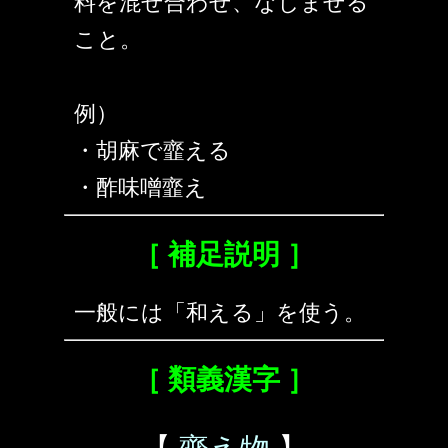
料を混ぜ合わせ、なじませる
こと。
例）
・胡麻で韲える
・酢味噌韲え
［ 補足説明 ］
一般には「和える」を使う。
［ 類義漢字 ］