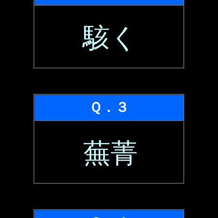
駭く
Ｑ．３
蕪菁