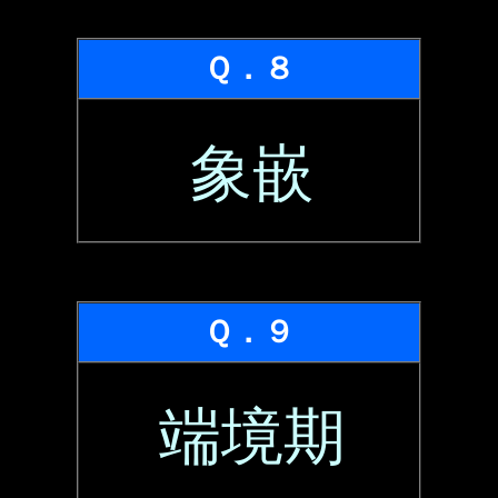
Ｑ．８
象嵌
Ｑ．９
端境期