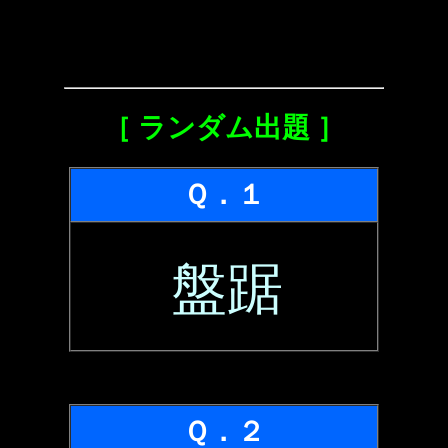
［ ランダム出題 ］
Ｑ．１
盤踞
Ｑ．２