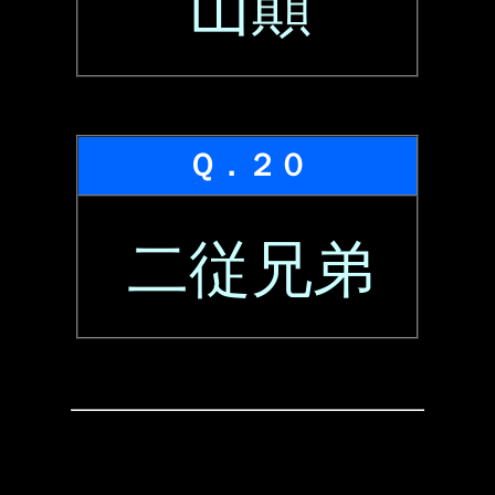
山顛
Ｑ．２０
二従兄弟