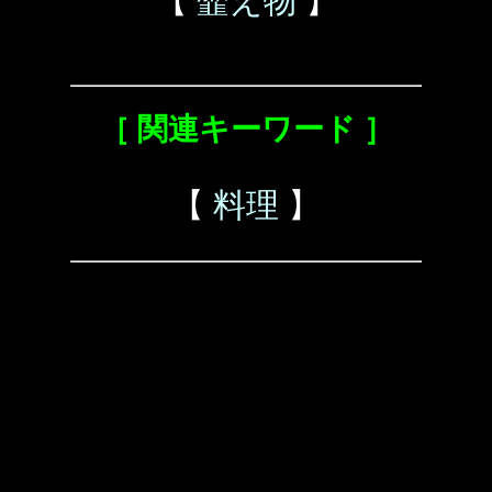
【
韲え物
】
［ 関連キーワード ］
【
料理
】