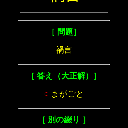
［ 問題］
禍言
［ 答え（大正解）］
○
まがごと
［ 別の綴り ］