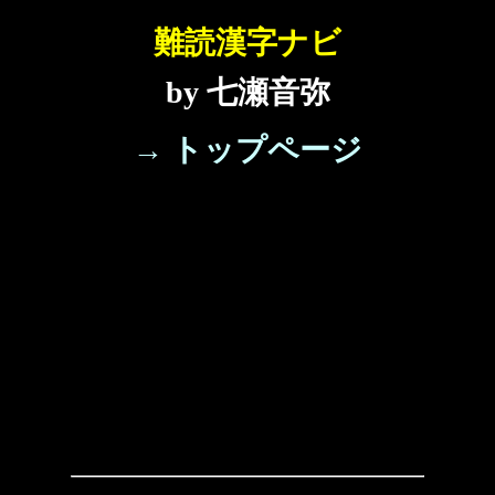
難読漢字ナビ
by 七瀬音弥
→ トップページ