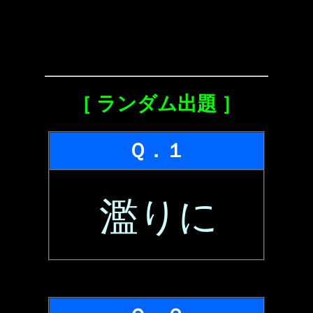
［ ランダム出題 ］
Ｑ．１
濫りに