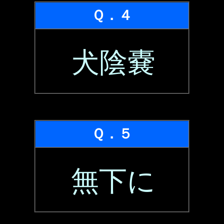
Ｑ．４
犬陰嚢
Ｑ．５
無下に