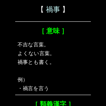
【
禍事
】
［ 意味 ］
不吉な言葉。
よくない言葉。
禍事とも書く。
例）
・禍言を言う
［ 類義漢字 ］