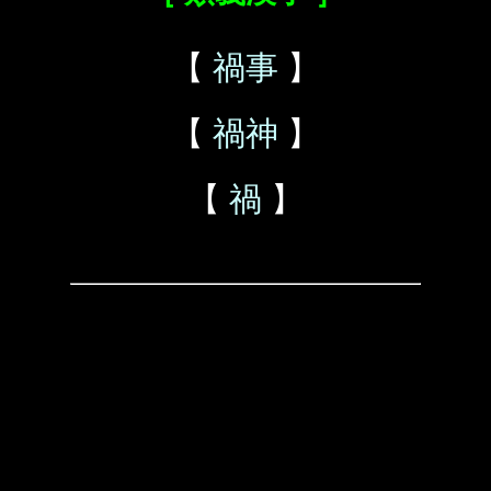
【
禍事
】
【
禍神
】
【
禍
】