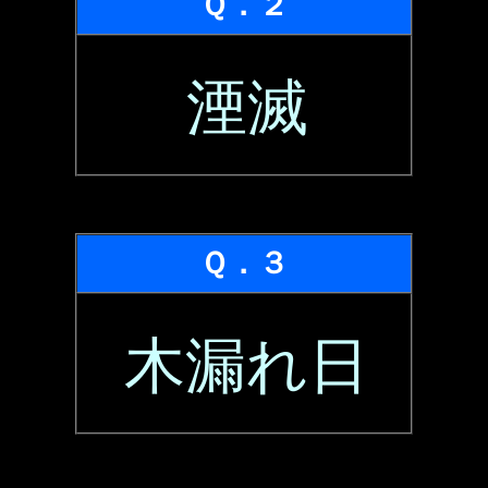
Ｑ．２
湮滅
Ｑ．３
木漏れ日