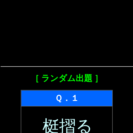
［ ランダム出題 ］
Ｑ．１
梃摺る