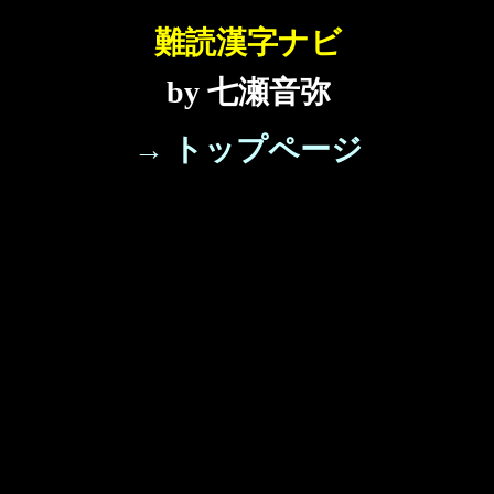
難読漢字ナビ
by 七瀬音弥
→ トップページ