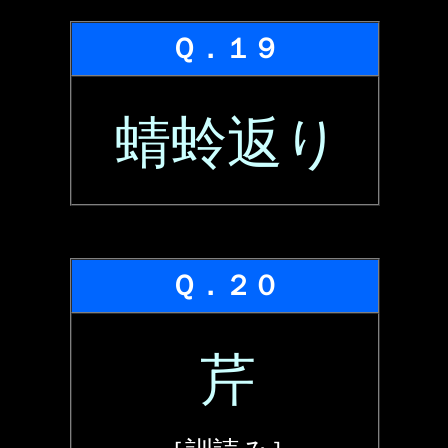
Ｑ．１９
蜻蛉返り
Ｑ．２０
芹