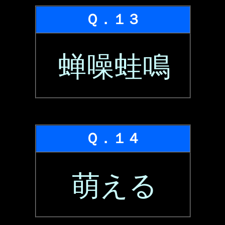
Ｑ．１３
蝉噪蛙鳴
Ｑ．１４
萌える