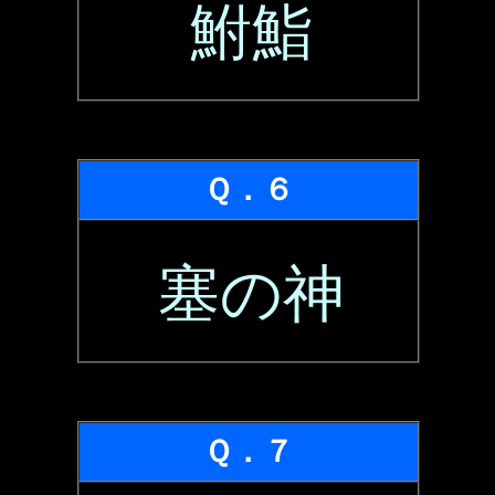
鮒鮨
Ｑ．６
塞の神
Ｑ．７