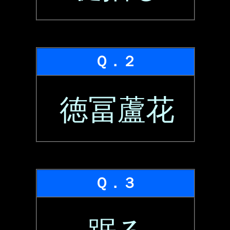
Ｑ．２
徳冨蘆花
Ｑ．３