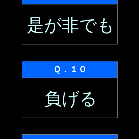
是が非でも
Ｑ．１０
負げる