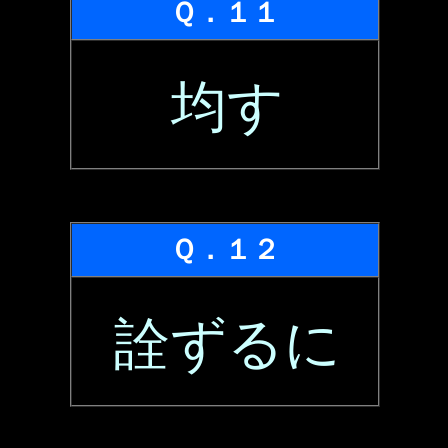
Ｑ．１１
均す
Ｑ．１２
詮ずるに