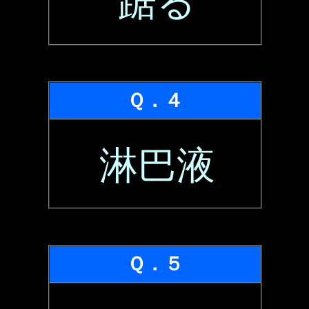
踞る
Ｑ．４
淋巴液
Ｑ．５