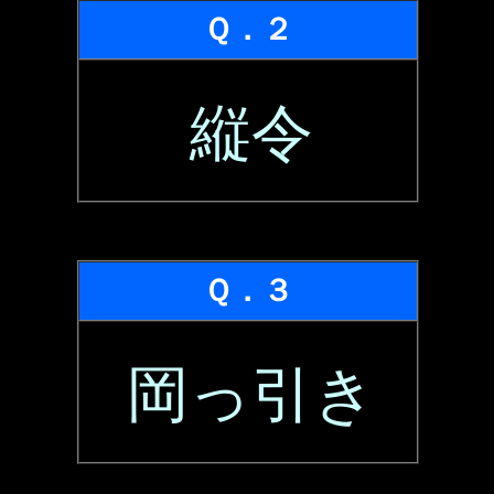
Ｑ．２
縦令
Ｑ．３
岡っ引き