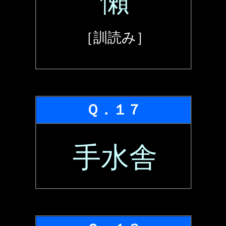
懶
［訓読み］
Ｑ．１７
手水舎