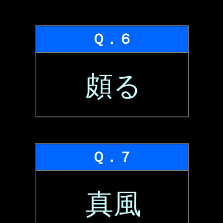
Ｑ．６
頗る
Ｑ．７
真風