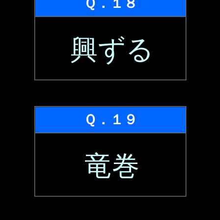
Ｑ．１８
興ずる
Ｑ．１９
竜巻