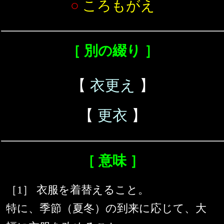
○
ころもがえ
［ 別の綴り ］
【
衣更え
】
【
更衣
】
［ 意味 ］
［1］ 衣服を着替えること。
特に、季節（夏冬）の到来に応じて、大