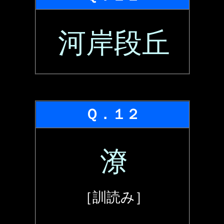
河岸段丘
Ｑ．１２
潦
［訓読み］