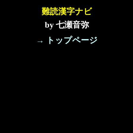
難読漢字ナビ
by 七瀬音弥
→ トップページ