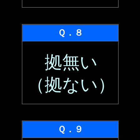
Ｑ．８
拠無い
（拠ない）
Ｑ．９