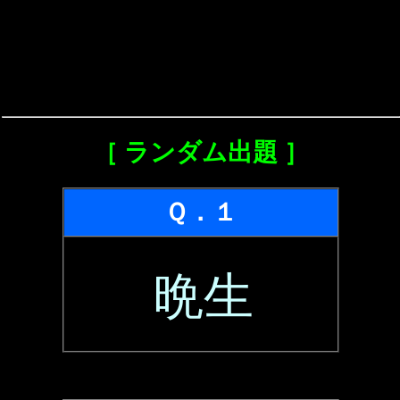
［ ランダム出題 ］
Ｑ．１
晩生