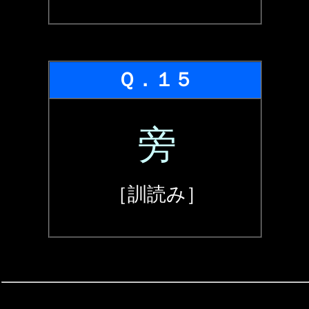
Ｑ．１５
旁
［訓読み］