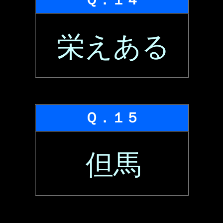
栄えある
Ｑ．１５
但馬