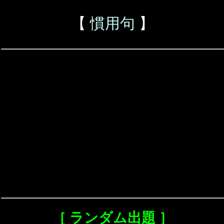
【
慣用句
】
［ ランダム出題 ］