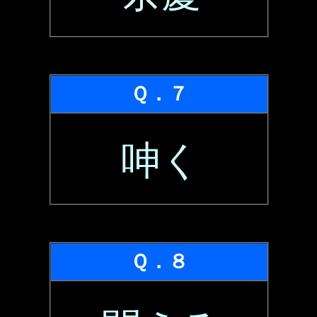
Ｑ．７
呻く
Ｑ．８