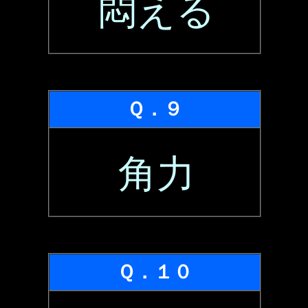
悶える
Ｑ．９
角力
Ｑ．１０