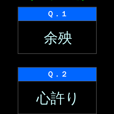
Ｑ．１
余殃
Ｑ．２
心許り