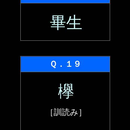
畢生
Ｑ．１９
欅
［訓読み］