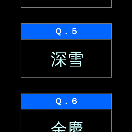
Ｑ．５
深雪
Ｑ．６
余慶