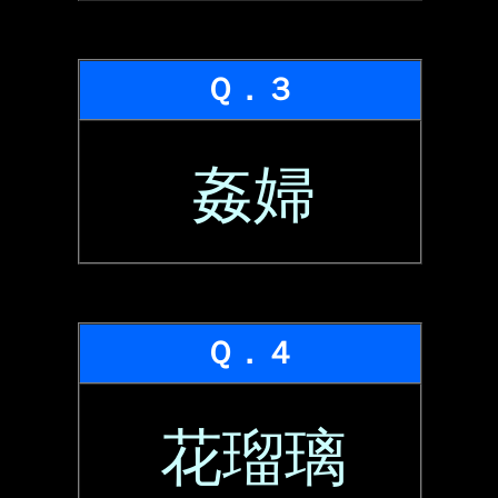
Ｑ．３
姦婦
Ｑ．４
花瑠璃