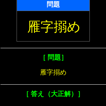
問題
雁字搦め
［ 問題］
雁字搦め
［ 答え（大正解）］