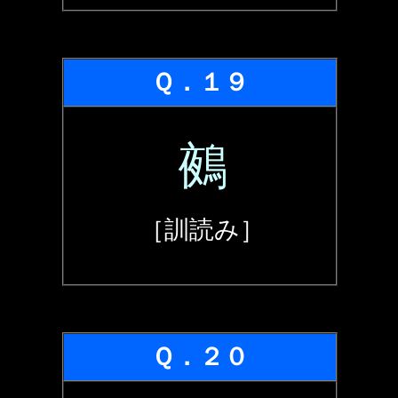
Ｑ．１９
鵺
［訓読み］
Ｑ．２０