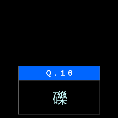
Ｑ．１６
礫