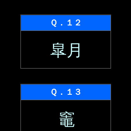
Ｑ．１２
皐月
Ｑ．１３
竈