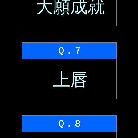
大願成就
Ｑ．７
上唇
Ｑ．８