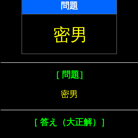
問題
密男
［ 問題］
密男
［ 答え（大正解）］