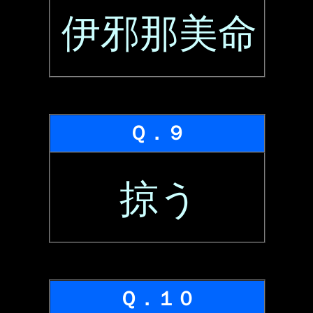
伊邪那美命
Ｑ．９
掠う
Ｑ．１０