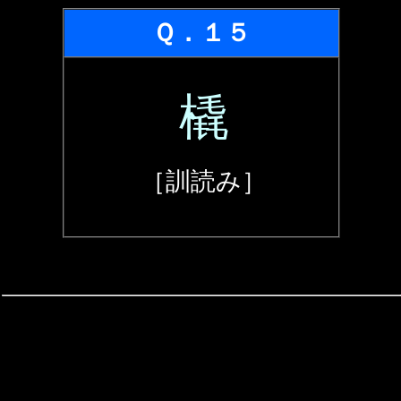
Ｑ．１５
橇
［訓読み］