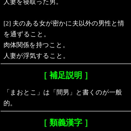
人妻を寝取った男。
[2] 夫のある女が密かに夫以外の男性と情
を通ずること。
肉体関係を持つこと。
人妻が浮気すること。
［ 補足説明 ］
「まおとこ」は「間男」と書くのが一般
的。
［ 類義漢字 ］