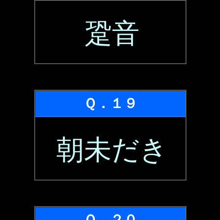
跫音
Ｑ．１９
朝未だき
Ｑ．２０