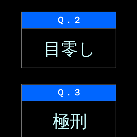
Ｑ．２
目零し
Ｑ．３
極刑