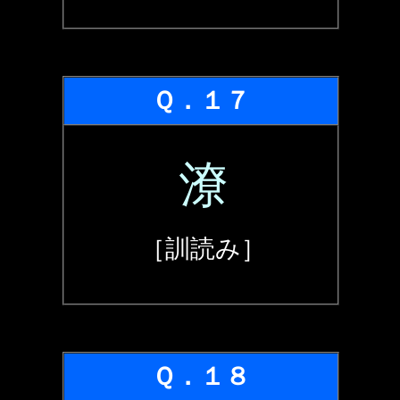
Ｑ．１７
潦
［訓読み］
Ｑ．１８