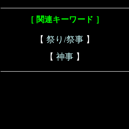
［ 関連キーワード ］
【
祭り/祭事
】
【
神事
】