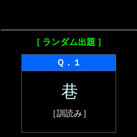
［ ランダム出題 ］
Ｑ．１
巷
［訓読み］