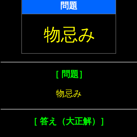
問題
物忌み
［ 問題］
物忌み
［ 答え（大正解）］