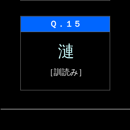
Ｑ．１５
漣
［訓読み］