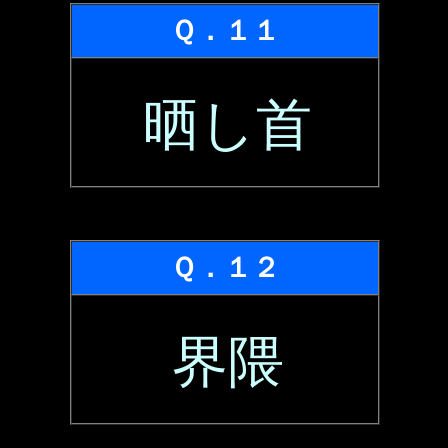
Ｑ．１１
晒し首
Ｑ．１２
界隈