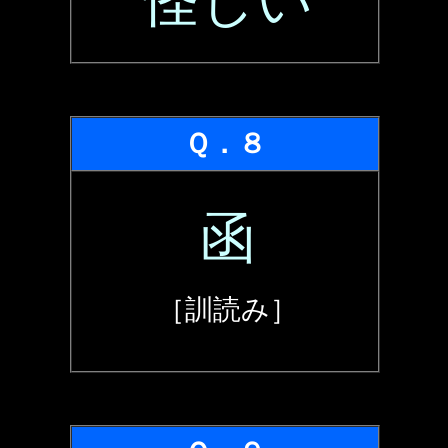
怪しい
Ｑ．８
函
［訓読み］