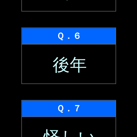
Ｑ．６
後年
Ｑ．７