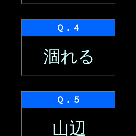
Ｑ．４
涸れる
Ｑ．５
山辺