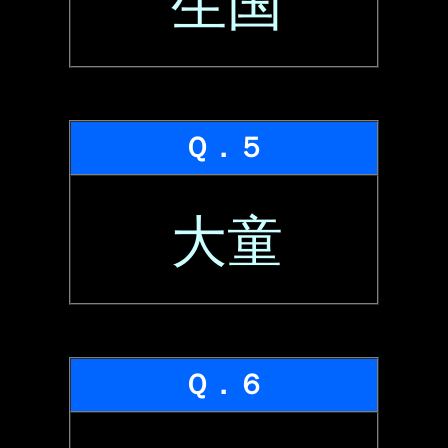
生国
Ｑ．５
大童
Ｑ．６