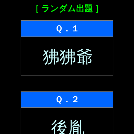
［ ランダム出題 ］
Ｑ．１
狒狒爺
Ｑ．２
後胤