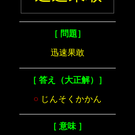
［ 問題］
迅速果敢
［ 答え（大正解）］
○
じんそくかかん
［ 意味 ］