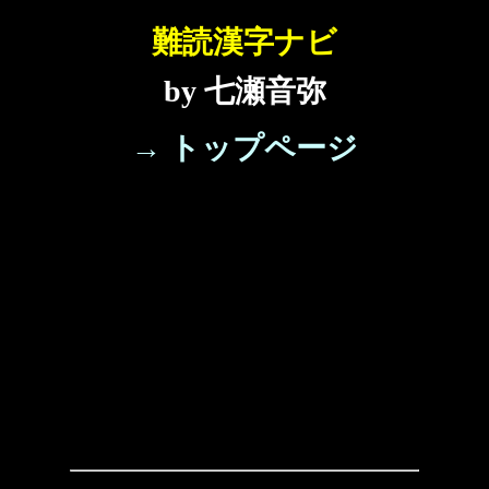
難読漢字ナビ
by 七瀬音弥
→ トップページ