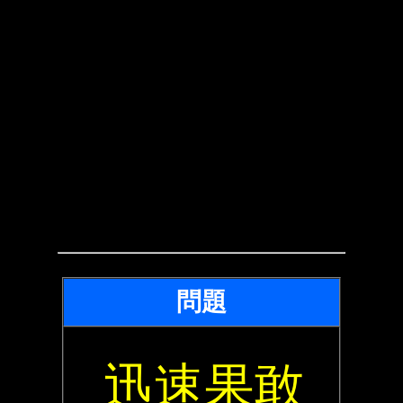
問題
迅速果敢