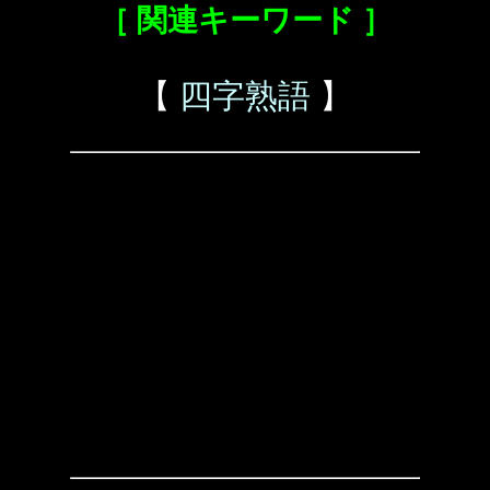
［ 関連キーワード ］
【
四字熟語
】