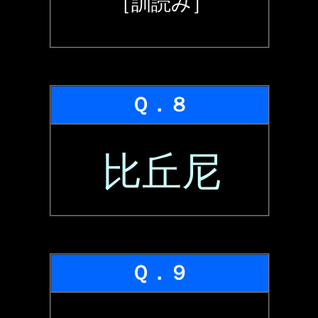
［訓読み］
Ｑ．８
比丘尼
Ｑ．９