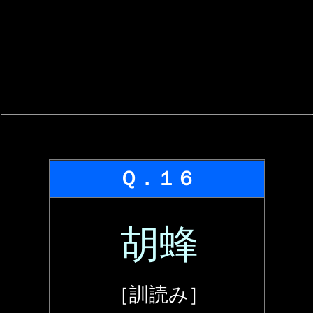
Ｑ．１６
胡蜂
［訓読み］