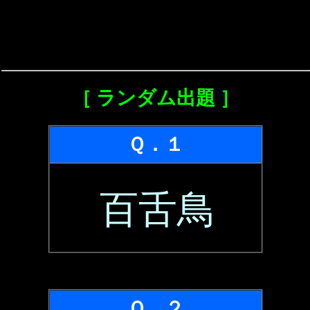
［ ランダム出題 ］
Ｑ．１
百舌鳥
Ｑ．２