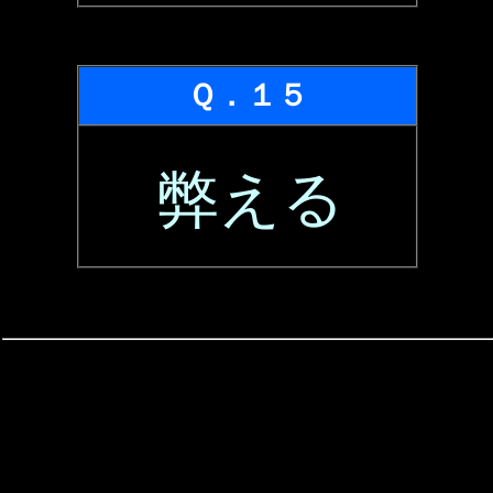
Ｑ．１５
弊える