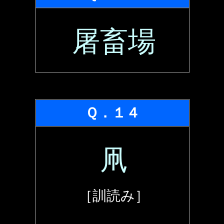
屠畜場
Ｑ．１４
凧
［訓読み］