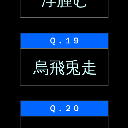
浮腫む
Ｑ．１９
烏飛兎走
Ｑ．２０