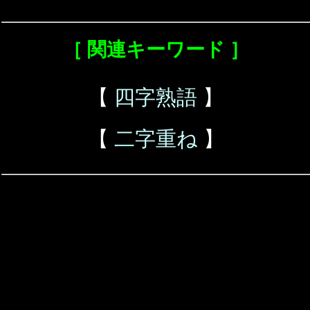
［ 関連キーワード ］
【
四字熟語
】
【
二字重ね
】