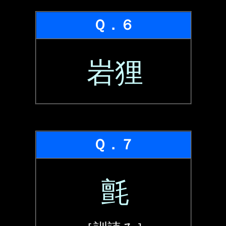
Ｑ．６
岩狸
Ｑ．７
氈