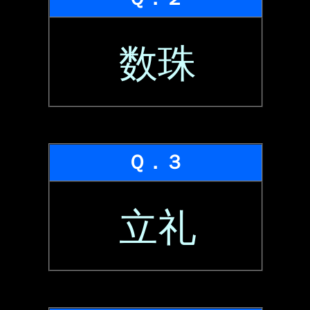
数珠
Ｑ．３
立礼