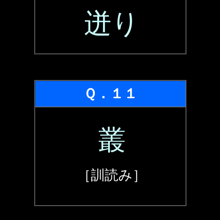
迸り
Ｑ．１１
叢
［訓読み］