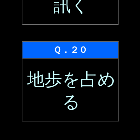
訊く
Ｑ．２０
地歩を占め
る