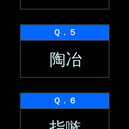
Ｑ．５
陶冶
Ｑ．６
指嗾