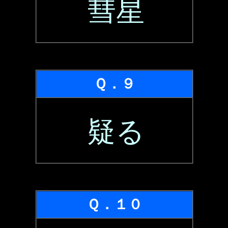
彗星
Ｑ．９
疑る
Ｑ．１０