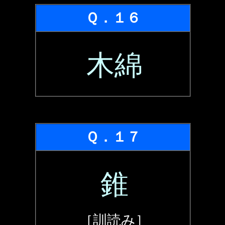
Ｑ．１６
木綿
Ｑ．１７
錐
［訓読み］