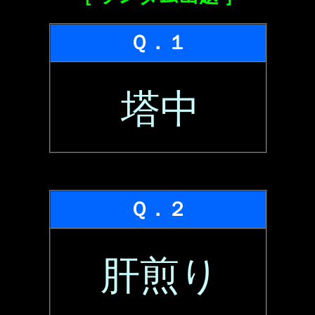
Ｑ．１
塔中
Ｑ．２
肝煎り