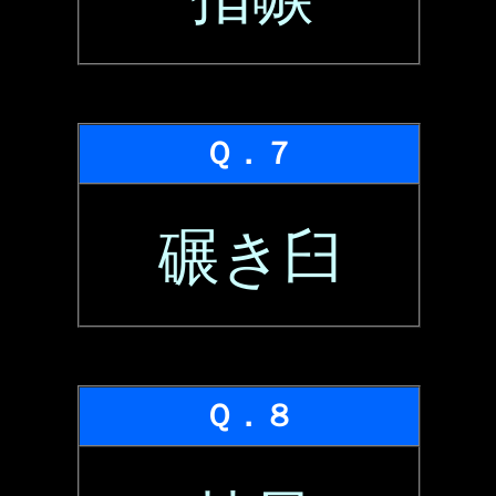
Ｑ．７
碾き臼
Ｑ．８