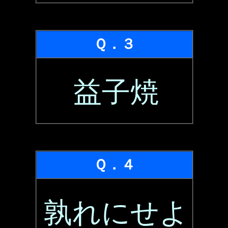
Ｑ．３
益子焼
Ｑ．４
孰れにせよ