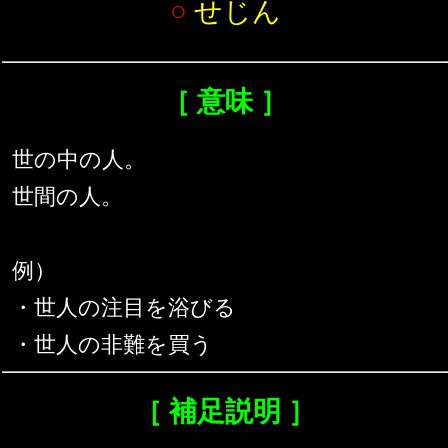
○
せじん
［ 意味 ］
世の中の人。
世間の人。
例）
・世人の注目を浴びる
・世人の非難を買う
［ 補足説明 ］