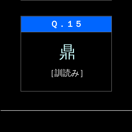
Ｑ．１５
鼎
［訓読み］