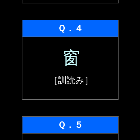
Ｑ．４
窗
［訓読み］
Ｑ．５