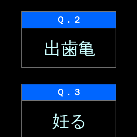
Ｑ．２
出歯亀
Ｑ．３
妊る