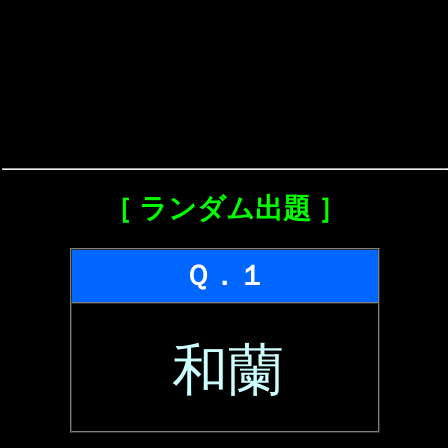
［ ランダム出題 ］
Ｑ．１
和蘭