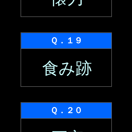
Ｑ．１９
食み跡
Ｑ．２０