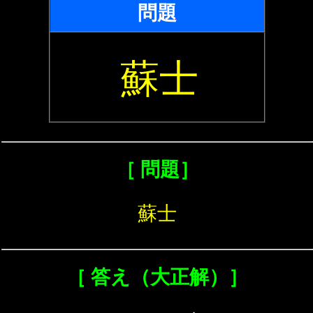
問題
蘇士
［ 問題］
蘇士
［ 答え（大正解）］