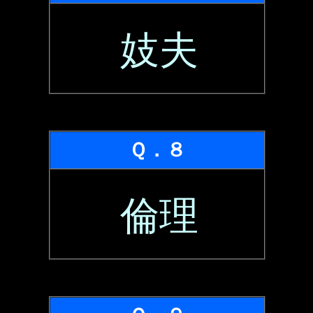
妓夫
Ｑ．８
倫理