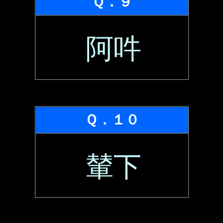
Ｑ．９
阿吽
Ｑ．１０
輦下