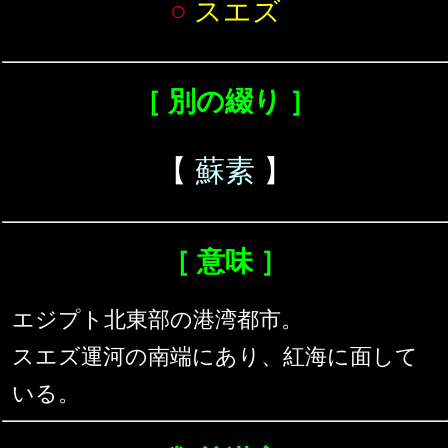
○
スエズ
［ 別の綴り ］
【
蘇素
】
［ 意味 ］
エジプト北東部の港湾都市。
スエズ運河の南端にあり、紅海に面して
いる。