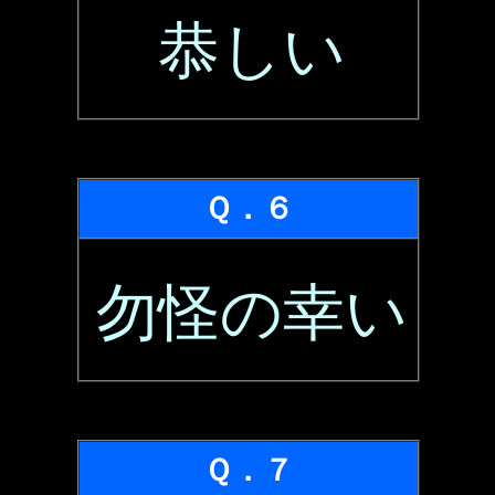
恭しい
Ｑ．６
勿怪の幸い
Ｑ．７