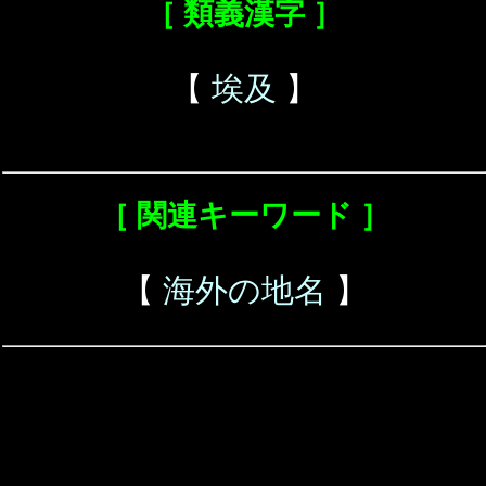
［ 類義漢字 ］
【
埃及
】
［ 関連キーワード ］
【
海外の地名
】