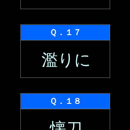
Ｑ．１７
濫りに
Ｑ．１８
懐刀