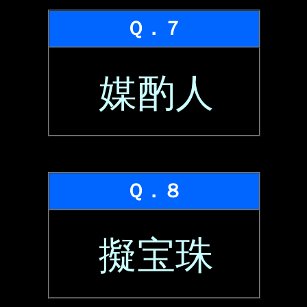
Ｑ．７
媒酌人
Ｑ．８
擬宝珠