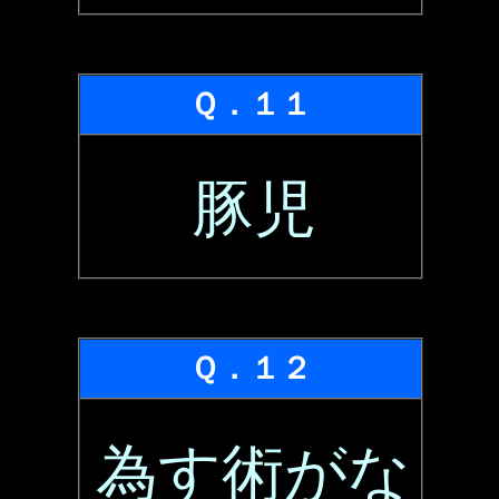
Ｑ．１１
豚児
Ｑ．１２
為す術がな