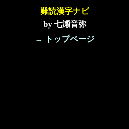
難読漢字ナビ
by 七瀬音弥
→ トップページ