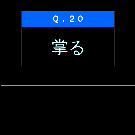
Ｑ．２０
掌る