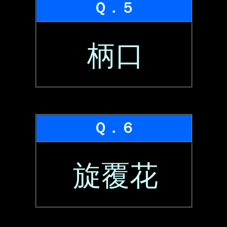
Ｑ．５
柄口
Ｑ．６
旋覆花