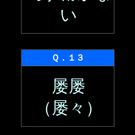
い
Ｑ．１３
屡屡
（屡々）