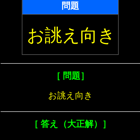
問題
お誂え向き
［ 問題］
お誂え向き
［ 答え（大正解）］