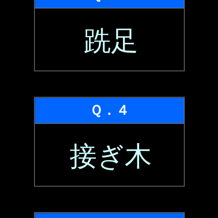
跣足
Ｑ．４
接ぎ木