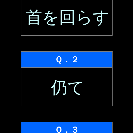
首を回らす
Ｑ．２
仍て
Ｑ．３