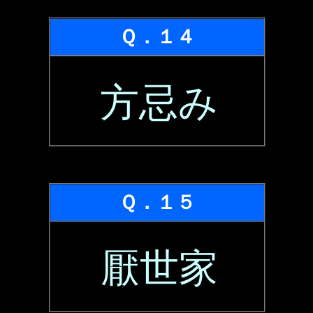
Ｑ．１４
方忌み
Ｑ．１５
厭世家