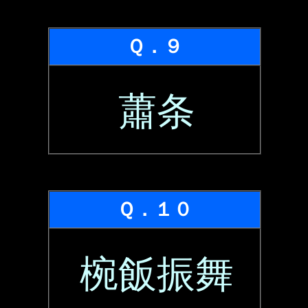
Ｑ．９
蕭条
Ｑ．１０
椀飯振舞