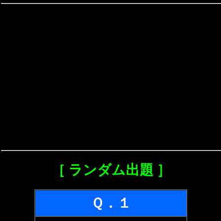
［ ランダム出題 ］
Ｑ．１