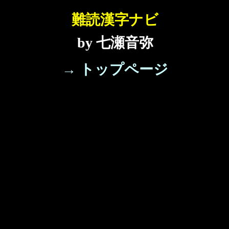
難読漢字ナビ
by 七瀬音弥
→ トップページ