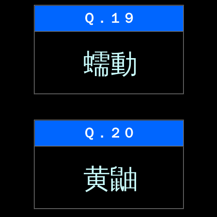
Ｑ．１９
蠕動
Ｑ．２０
黄鼬