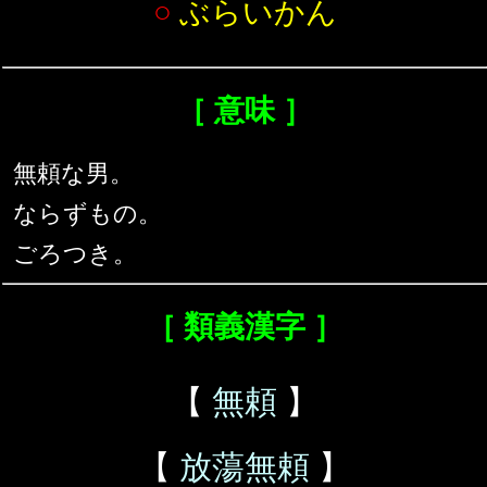
○
ぶらいかん
［ 意味 ］
無頼な男。
ならずもの。
ごろつき。
［ 類義漢字 ］
【
無頼
】
【
放蕩無頼
】