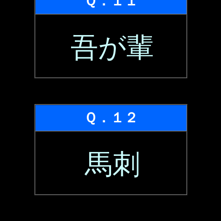
Ｑ．１１
吾が輩
Ｑ．１２
馬刺