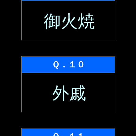
御火焼
Ｑ．１０
外戚