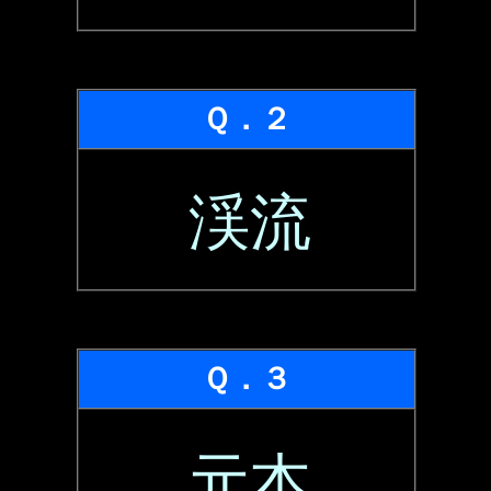
Ｑ．２
渓流
Ｑ．３
元本