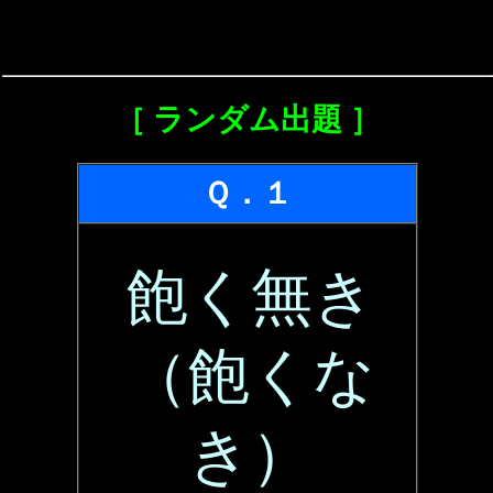
［ ランダム出題 ］
Ｑ．１
飽く無き
（飽くな
き）