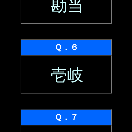
勘当
Ｑ．６
壱岐
Ｑ．７