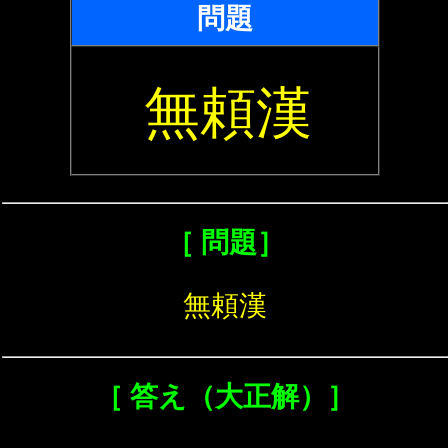
問題
無頼漢
［ 問題］
無頼漢
［ 答え（大正解）］