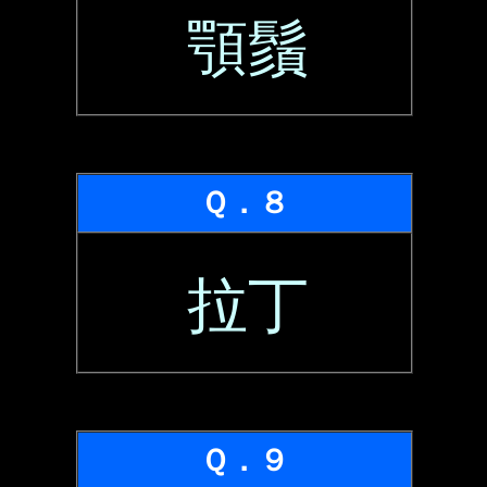
顎鬚
Ｑ．８
拉丁
Ｑ．９