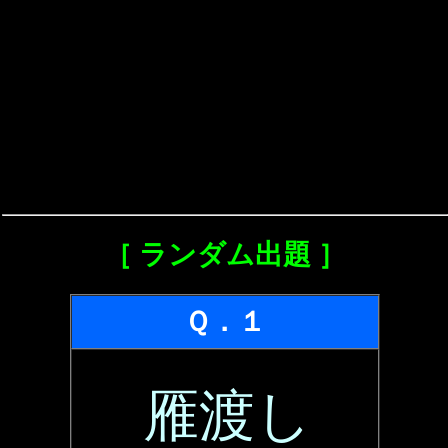
［ ランダム出題 ］
Ｑ．１
雁渡し