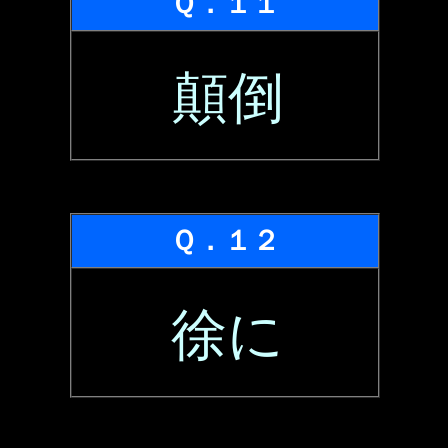
Ｑ．１１
顛倒
Ｑ．１２
徐に