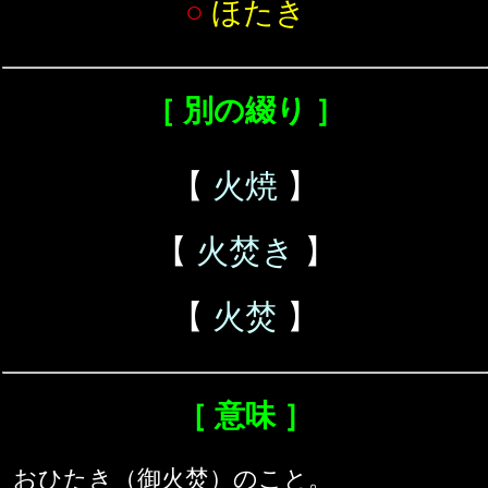
○
ほたき
［ 別の綴り ］
【
火焼
】
【
火焚き
】
【
火焚
】
［ 意味 ］
おひたき（御火焚）のこと。