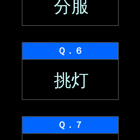
分服
Ｑ．６
挑灯
Ｑ．７