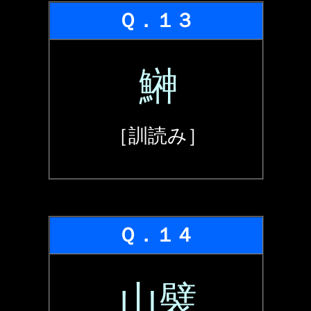
Ｑ．１３
鰰
［訓読み］
Ｑ．１４
山襞