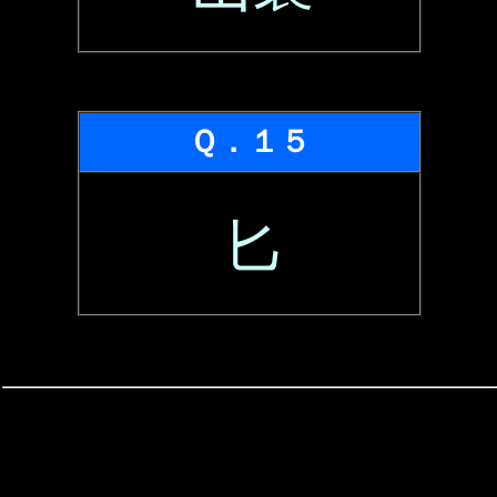
Ｑ．１５
匕