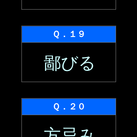
Ｑ．１９
鄙びる
Ｑ．２０
方忌み