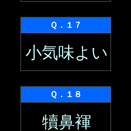
Ｑ．１７
小気味よい
Ｑ．１８
犢鼻褌