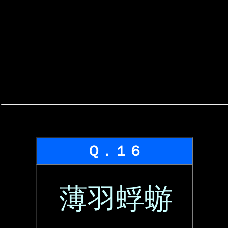
Ｑ．１６
薄羽蜉蝣