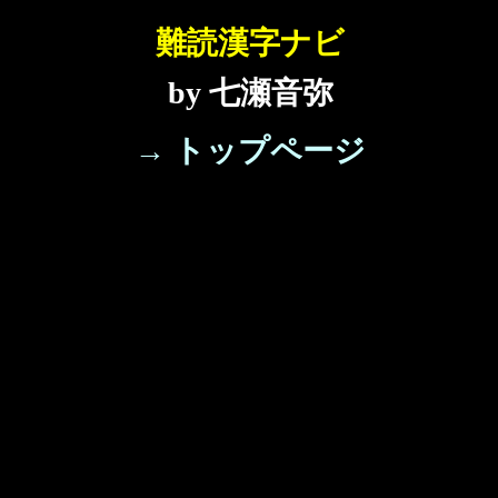
難読漢字ナビ
by 七瀬音弥
→ トップページ