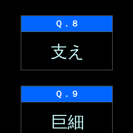
Ｑ．８
支え
Ｑ．９
巨細