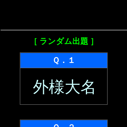
［ ランダム出題 ］
Ｑ．１
外様大名