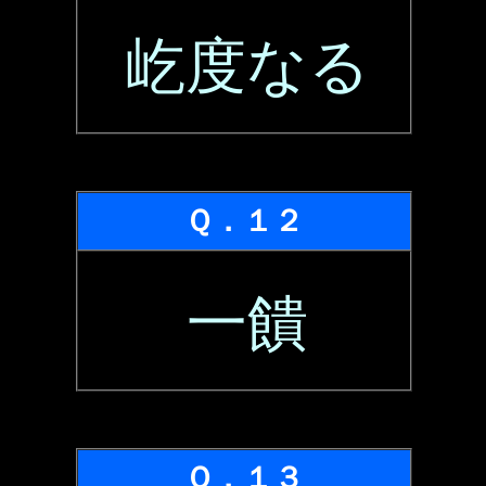
屹度なる
Ｑ．１２
一饋
Ｑ．１３