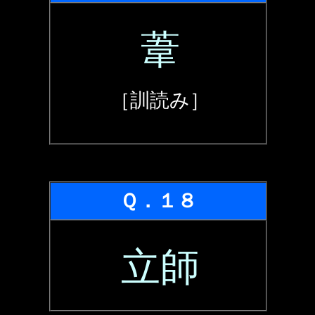
葦
［訓読み］
Ｑ．１８
立師