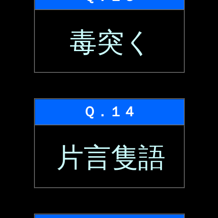
毒突く
Ｑ．１４
片言隻語