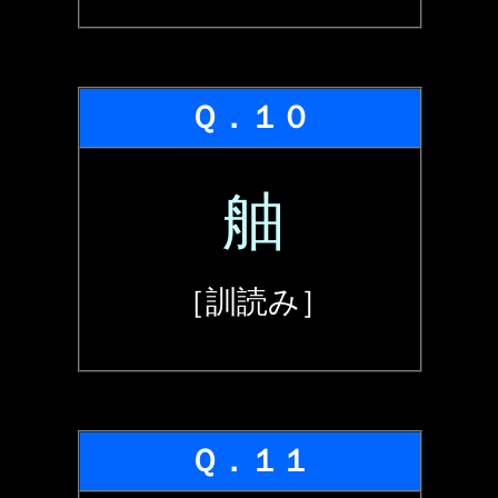
Ｑ．１０
舳
［訓読み］
Ｑ．１１