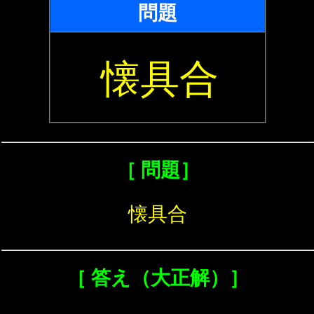
問題
懐具合
［ 問題］
懐具合
［ 答え（大正解）］