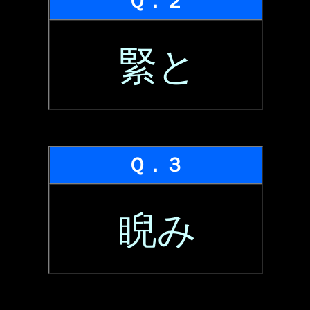
Ｑ．２
緊と
Ｑ．３
睨み