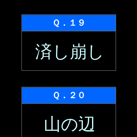
Ｑ．１９
済し崩し
Ｑ．２０
山の辺