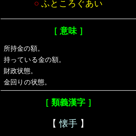
○
ふところぐあい
［ 意味 ］
所持金の額。
持っている金の額。
財政状態。
金回りの状態。
［ 類義漢字 ］
【
懐手
】