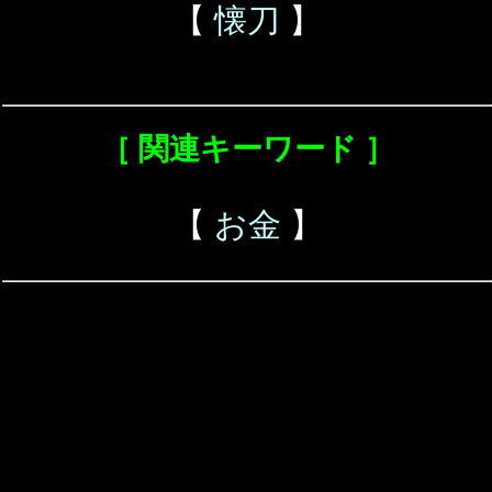
【
懐刀
】
［ 関連キーワード ］
【
お金
】