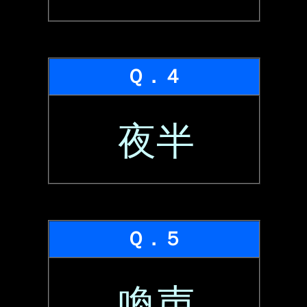
Ｑ．４
夜半
Ｑ．５
喚声