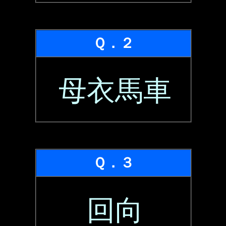
Ｑ．２
母衣馬車
Ｑ．３
回向