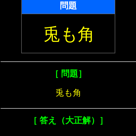
問題
兎も角
［ 問題］
兎も角
［ 答え（大正解）］