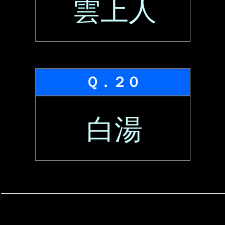
雲上人
Ｑ．２０
白湯