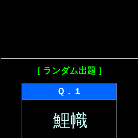
［ ランダム出題 ］
Ｑ．１
鯉幟