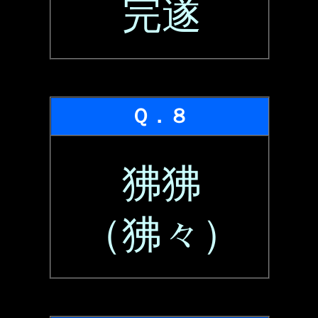
完遂
Ｑ．８
狒狒
（狒々）