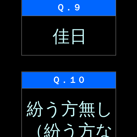
Ｑ．９
佳日
Ｑ．１０
紛う方無し
（紛う方な