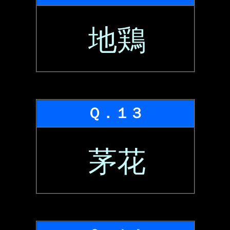
地鶏
Ｑ．１３
茅花