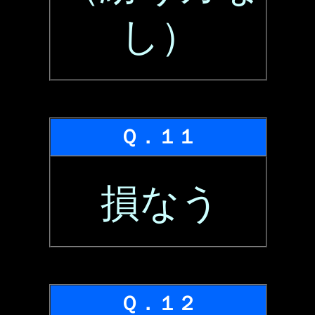
し）
Ｑ．１１
損なう
Ｑ．１２