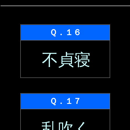
Ｑ．１６
不貞寝
Ｑ．１７
乱吹く