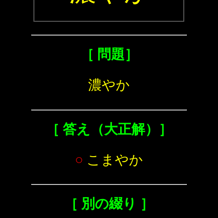
［ 問題］
濃やか
［ 答え（大正解）］
○
こまやか
［ 別の綴り ］