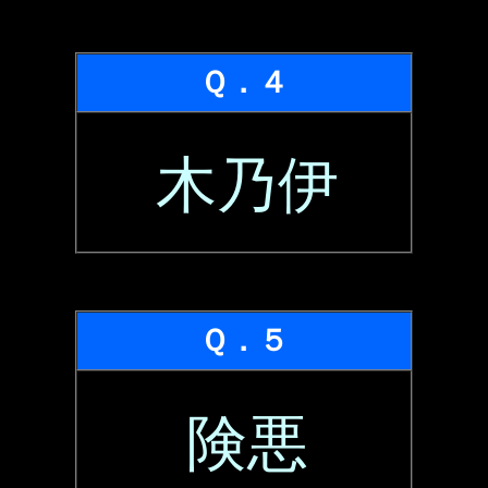
Ｑ．４
木乃伊
Ｑ．５
険悪