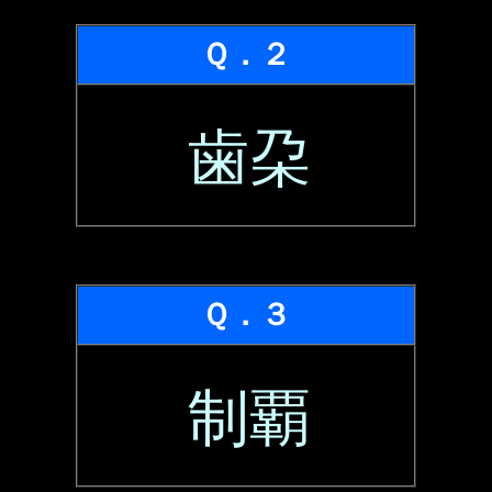
Ｑ．２
歯朶
Ｑ．３
制覇