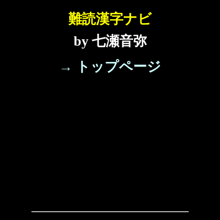
難読漢字ナビ
by 七瀬音弥
→ トップページ