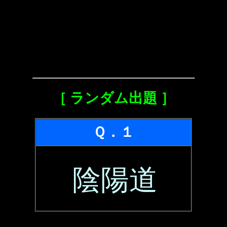
［ ランダム出題 ］
Ｑ．１
陰陽道