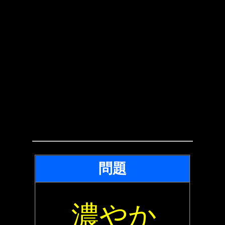
問題
濃やか