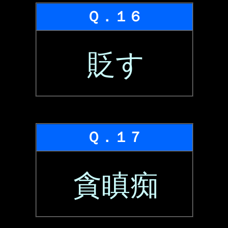
Ｑ．１６
貶す
Ｑ．１７
貪瞋痴