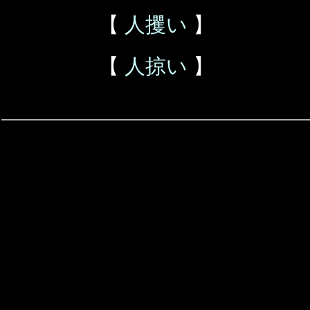
【
人攫い
】
【
人掠い
】