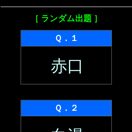
［ ランダム出題 ］
Ｑ．１
赤口
Ｑ．２