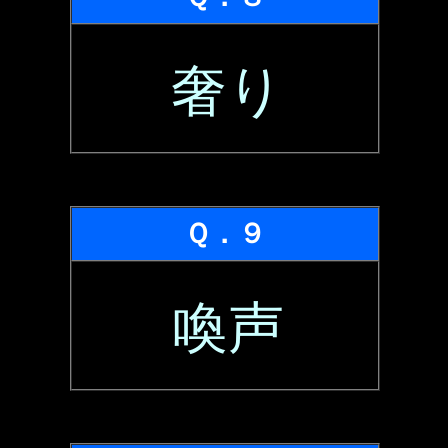
奢り
Ｑ．９
喚声