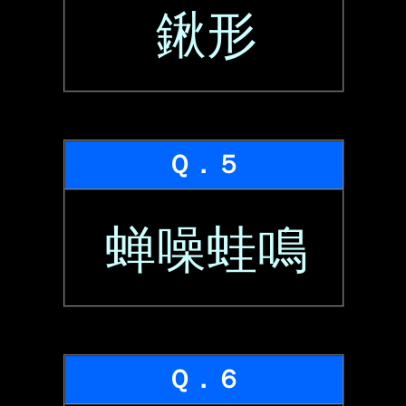
鍬形
Ｑ．５
蝉噪蛙鳴
Ｑ．６