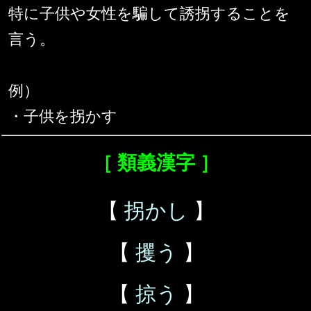
特に子供や女性を騙して誘拐することを
言う。
例）
・子供を拐かす
［ 類義漢字 ］
【
拐かし
】
【
攫う
】
【
掠う
】