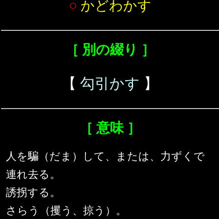
○
かどわかす
［ 別の綴り ］
【
勾引かす
】
［ 意味 ］
人を騙（だま）して、または、力ずくで
連れ去る。
誘拐する。
さらう（攫う、掠う）。