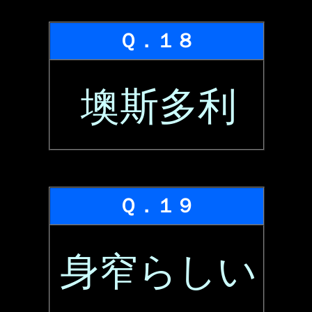
Ｑ．１８
墺斯多利
Ｑ．１９
身窄らしい