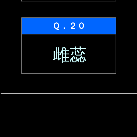
Ｑ．２０
雌蕊