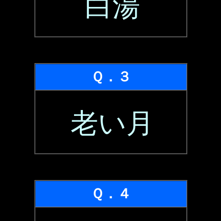
白湯
Ｑ．３
老い月
Ｑ．４