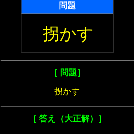
問題
拐かす
［ 問題］
拐かす
［ 答え（大正解）］