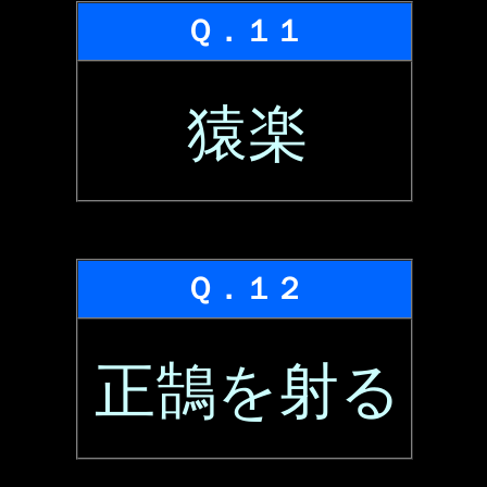
Ｑ．１１
猿楽
Ｑ．１２
正鵠を射る