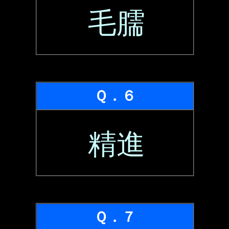
毛臑
Ｑ．６
精進
Ｑ．７