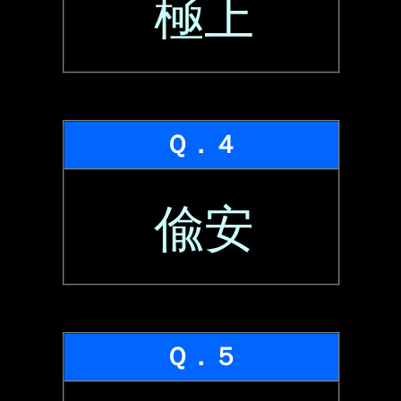
極上
Ｑ．４
偸安
Ｑ．５