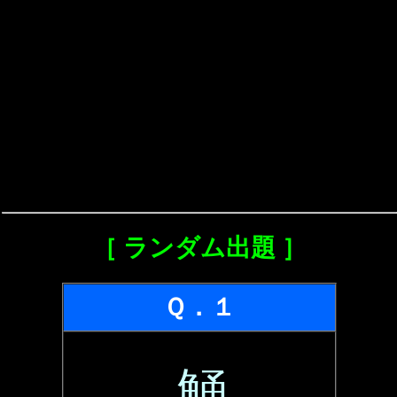
［ ランダム出題 ］
Ｑ．１
鯒