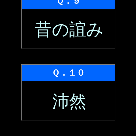
Ｑ．９
昔の誼み
Ｑ．１０
沛然