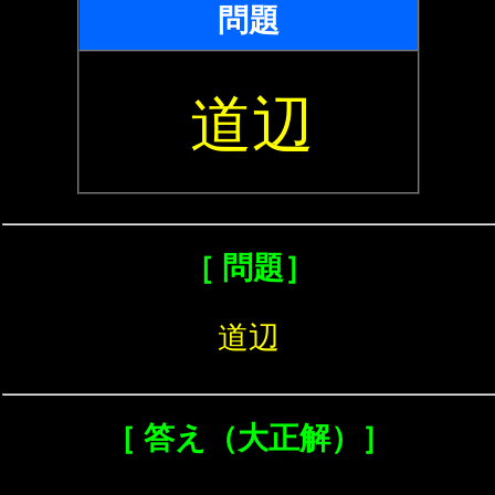
問題
道辺
［ 問題］
道辺
［ 答え（大正解）］