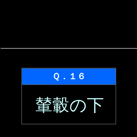
Ｑ．１６
輦轂の下