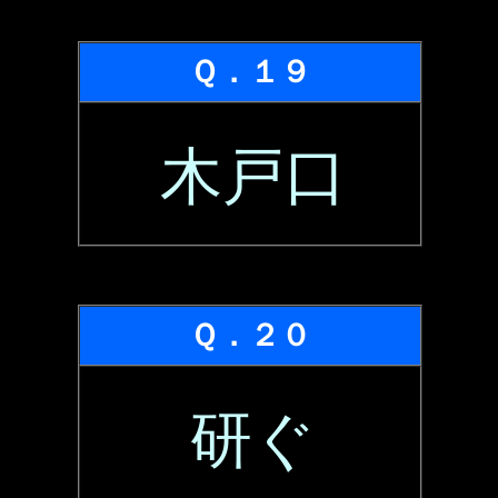
Ｑ．１９
木戸口
Ｑ．２０
研ぐ