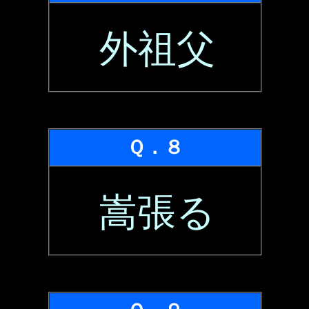
外祖父
Ｑ．８
嵩張る