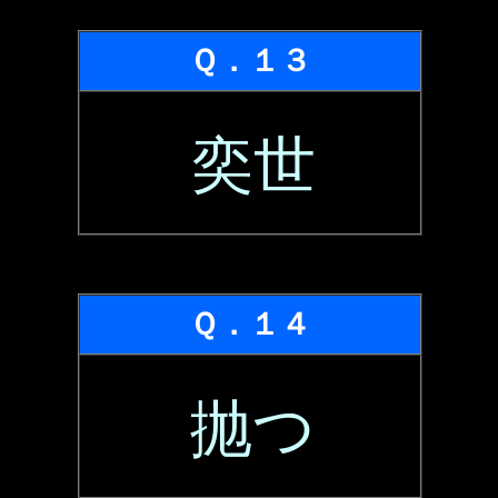
Ｑ．１３
奕世
Ｑ．１４
抛つ