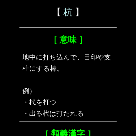
【
杭
】
［ 意味 ］
地中に打ち込んで、目印や支
柱にする棒。
例）
・杙を打つ
・出る杙は打たれる
［ 類義漢字 ］