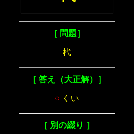
［ 問題］
杙
［ 答え（大正解）］
○
くい
［ 別の綴り ］