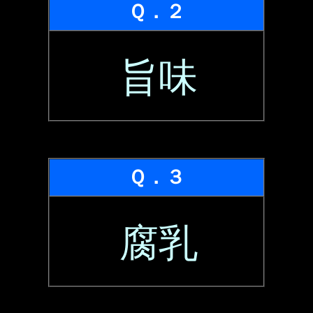
Ｑ．２
旨味
Ｑ．３
腐乳