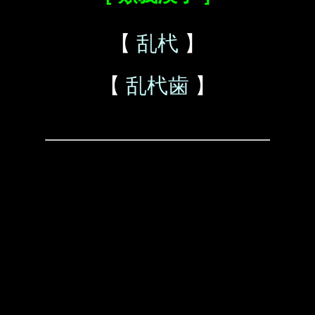
【
乱杙
】
【
乱杙歯
】