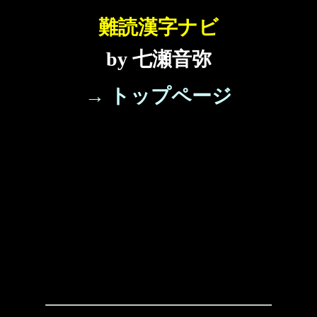
難読漢字ナビ
by 七瀬音弥
→ トップページ