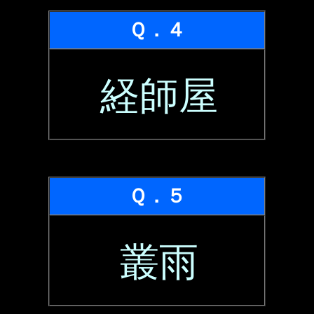
Ｑ．４
経師屋
Ｑ．５
叢雨