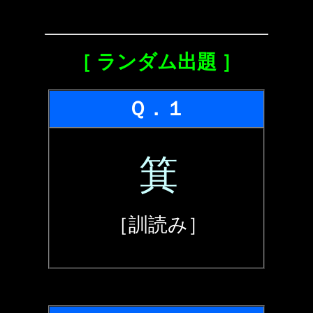
［ ランダム出題 ］
Ｑ．１
箕
［訓読み］