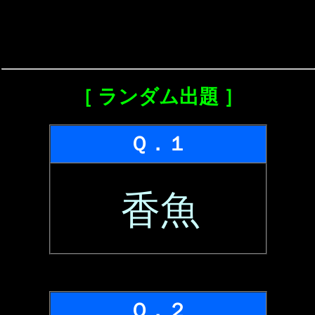
［ ランダム出題 ］
Ｑ．１
香魚
Ｑ．２