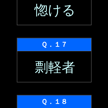
惚ける
Ｑ．１７
剽軽者
Ｑ．１８