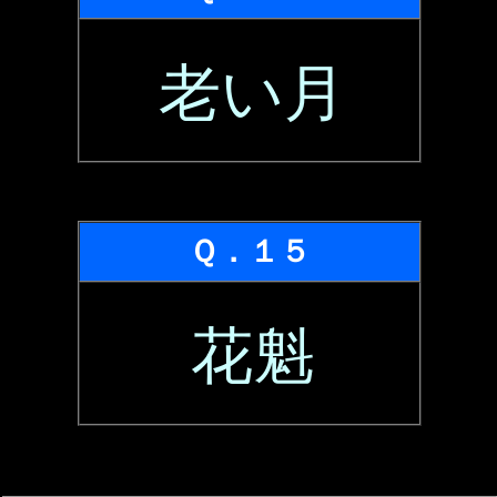
老い月
Ｑ．１５
花魁