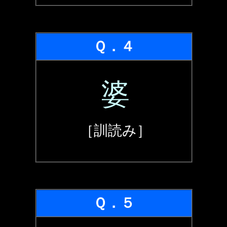
Ｑ．４
婆
［訓読み］
Ｑ．５