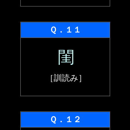
Ｑ．１１
閨
［訓読み］
Ｑ．１２