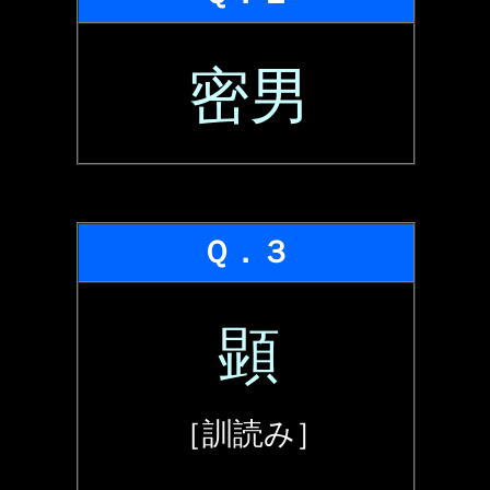
密男
Ｑ．３
顕
［訓読み］