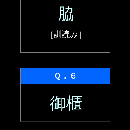
脇
［訓読み］
Ｑ．６
御櫃