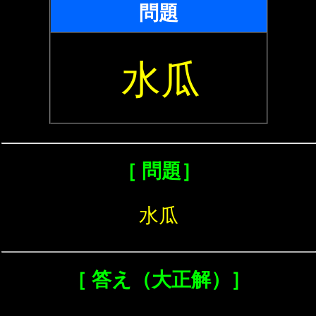
問題
水瓜
［ 問題］
水瓜
［ 答え（大正解）］