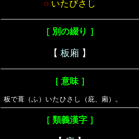
○
いたびさし
［ 別の綴り ］
【
板廂
】
［ 意味 ］
板で葺（ふ）いたひさし（庇、廂）。
［ 類義漢字 ］