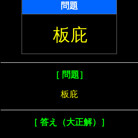
問題
板庇
［ 問題］
板庇
［ 答え（大正解）］