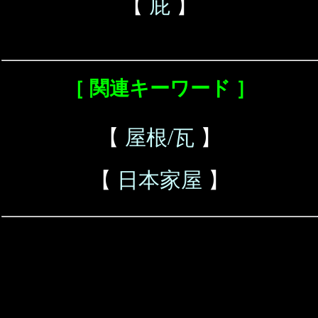
【
庇
】
［ 関連キーワード ］
【
屋根/瓦
】
【
日本家屋
】