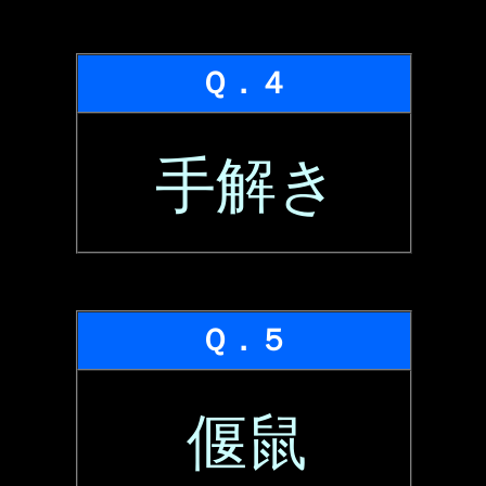
Ｑ．４
手解き
Ｑ．５
偃鼠