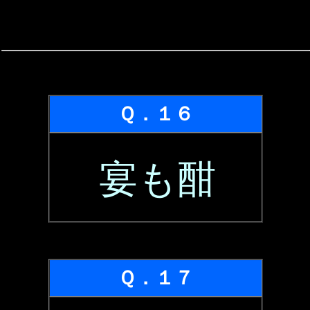
Ｑ．１６
宴も酣
Ｑ．１７