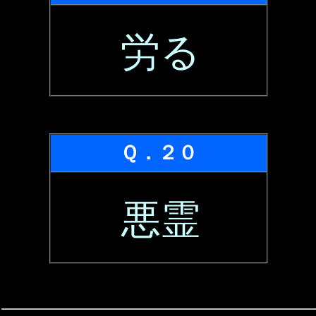
労る
Ｑ．２０
悪霊