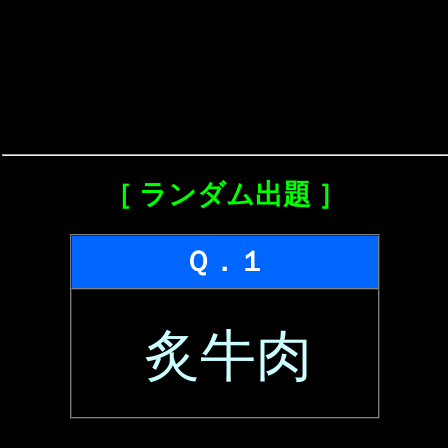
［ ランダム出題 ］
Ｑ．１
炙牛肉