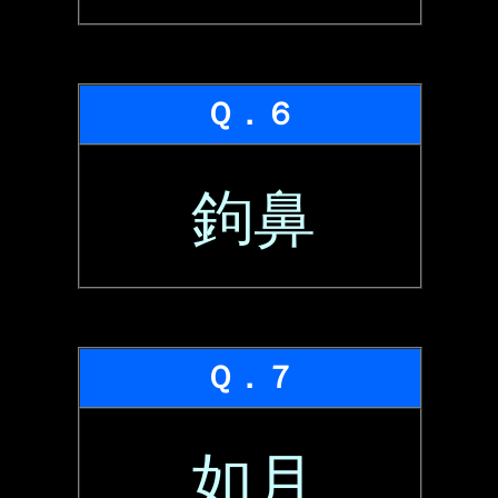
Ｑ．６
鉤鼻
Ｑ．７
如月