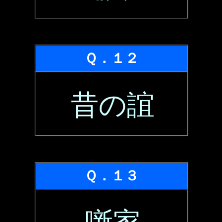
Ｑ．１２
昔の誼
Ｑ．１３