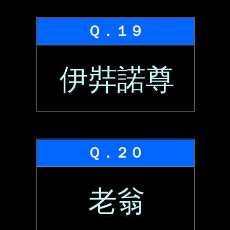
Ｑ．１９
伊弉諾尊
Ｑ．２０
老翁