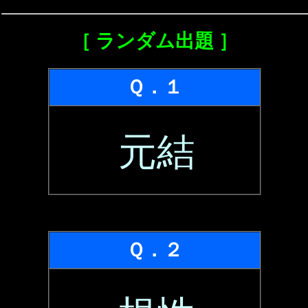
［ ランダム出題 ］
Ｑ．１
元結
Ｑ．２