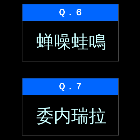
Ｑ．６
蝉噪蛙鳴
Ｑ．７
委内瑞拉