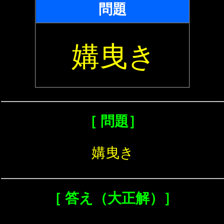
問題
媾曳き
［ 問題］
媾曳き
［ 答え（大正解）］