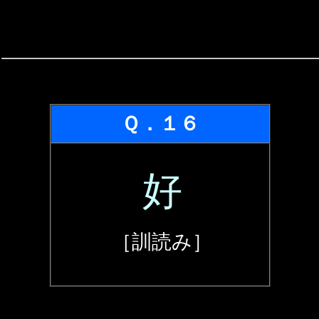
Ｑ．１６
好
［訓読み］