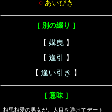
○
あいびき
［ 別の綴り ］
【
媾曳
】
【
逢引
】
【
逢い引き
】
［ 意味 ］
相思相愛の男女が、人目を避けてデート