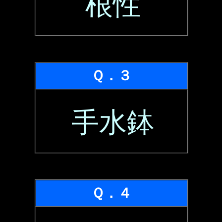
根性
Ｑ．３
手水鉢
Ｑ．４