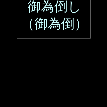
御為倒し
（御為倒）