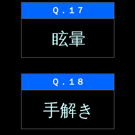
Ｑ．１７
眩暈
Ｑ．１８
手解き