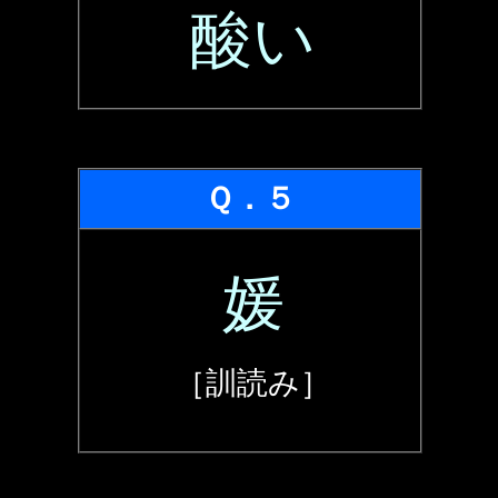
酸い
Ｑ．５
媛
［訓読み］