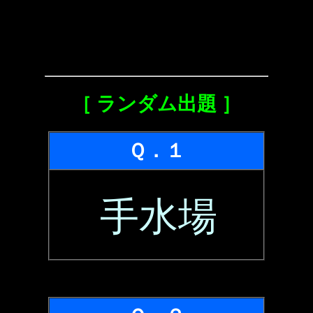
［ ランダム出題 ］
Ｑ．１
手水場