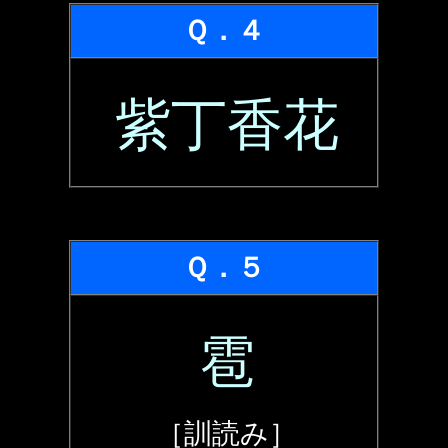
Ｑ．４
紫丁香花
Ｑ．５
雹
［訓読み］