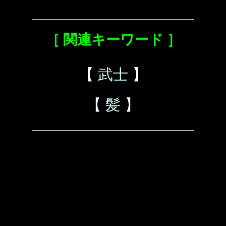
［ 関連キーワード ］
【
武士
】
【
髪
】