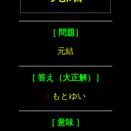
［ 問題］
元結
［ 答え（大正解）］
○
もとゆい
［ 意味 ］