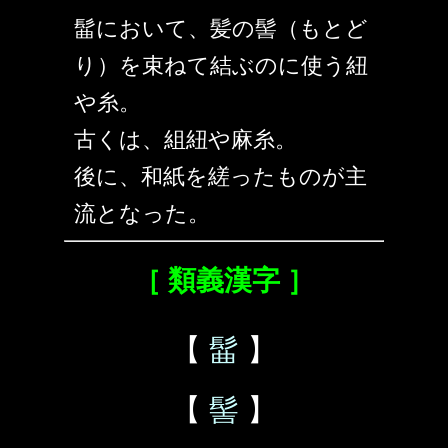
髷において、髪の髻（もとど
り）を束ねて結ぶのに使う紐
や糸。
古くは、組紐や麻糸。
後に、和紙を縒ったものが主
流となった。
［ 類義漢字 ］
【
髷
】
【
髻
】