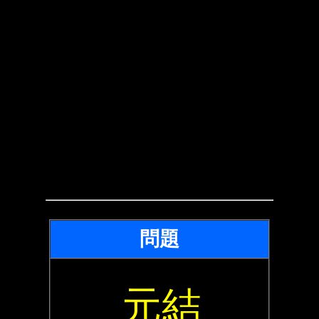
問題
元結