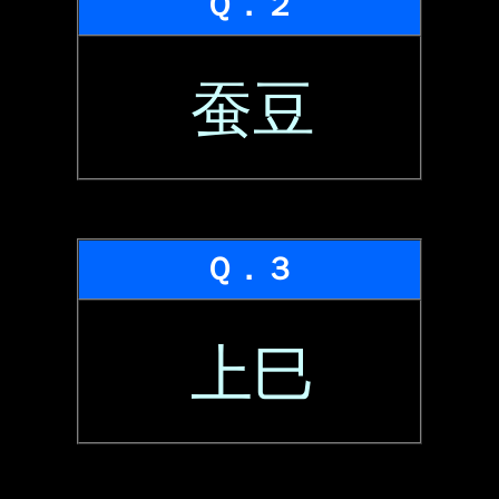
Ｑ．２
蚕豆
Ｑ．３
上巳