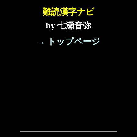
難読漢字ナビ
by 七瀬音弥
→ トップページ