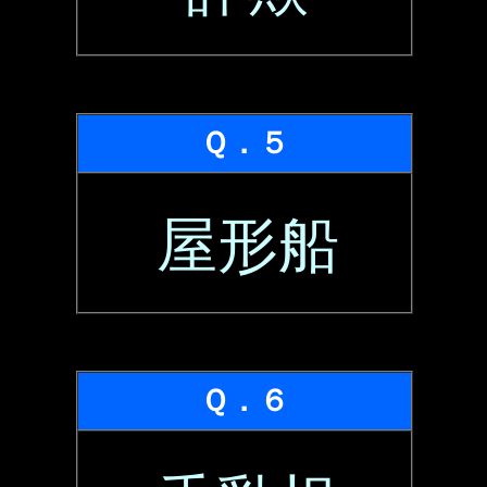
Ｑ．５
屋形船
Ｑ．６