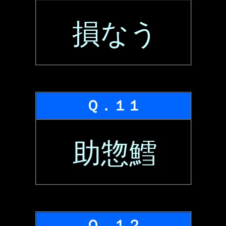
損なう
Ｑ．１１
助惣鱈
Ｑ．１２