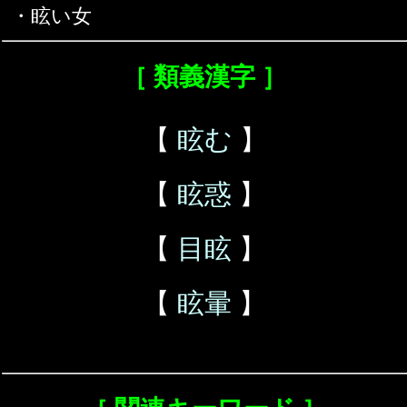
・眩い女
［ 類義漢字 ］
【
眩む
】
【
眩惑
】
【
目眩
】
【
眩暈
】