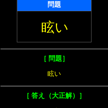
問題
眩い
［ 問題］
眩い
［ 答え（大正解）］