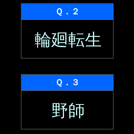
Ｑ．２
輪廻転生
Ｑ．３
野師