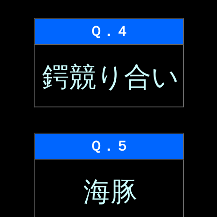
Ｑ．４
鍔競り合い
Ｑ．５
海豚