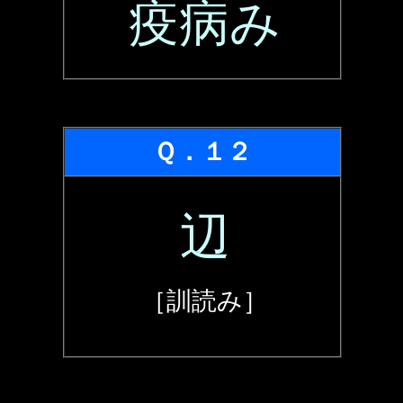
疫病み
Ｑ．１２
辺
［訓読み］