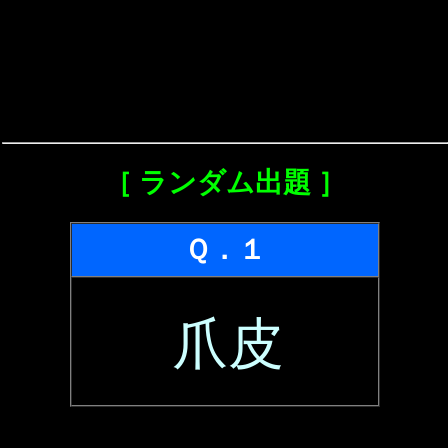
［ ランダム出題 ］
Ｑ．１
爪皮