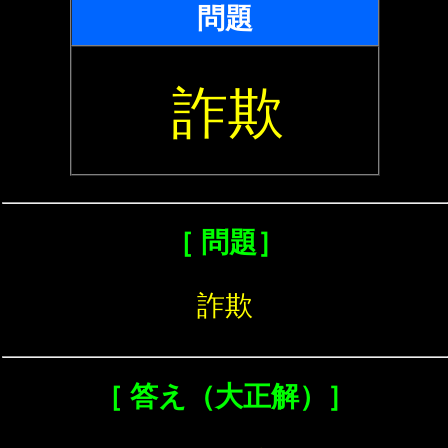
問題
詐欺
［ 問題］
詐欺
［ 答え（大正解）］