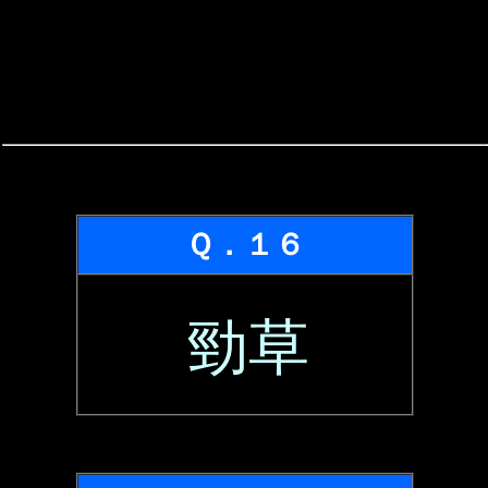
Ｑ．１６
勁草