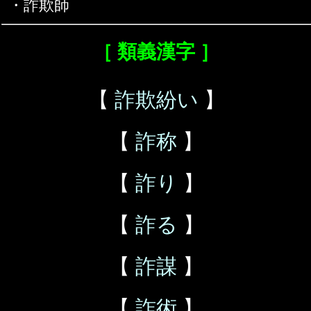
・詐欺師
［ 類義漢字 ］
【
詐欺紛い
】
【
詐称
】
【
詐り
】
【
詐る
】
【
詐謀
】
【
詐術
】