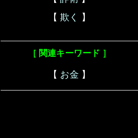
【
欺く
】
［ 関連キーワード ］
【
お金
】