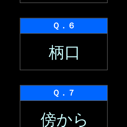
Ｑ．６
柄口
Ｑ．７
傍から