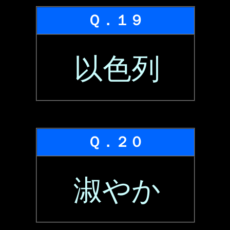
Ｑ．１９
以色列
Ｑ．２０
淑やか