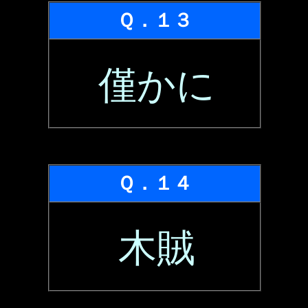
Ｑ．１３
僅かに
Ｑ．１４
木賊