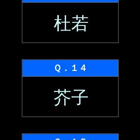
杜若
Ｑ．１４
芥子