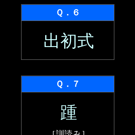
Ｑ．６
出初式
Ｑ．７
踵
［訓読み］