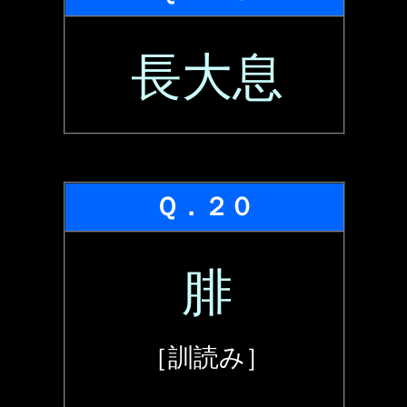
長大息
Ｑ．２０
腓
［訓読み］