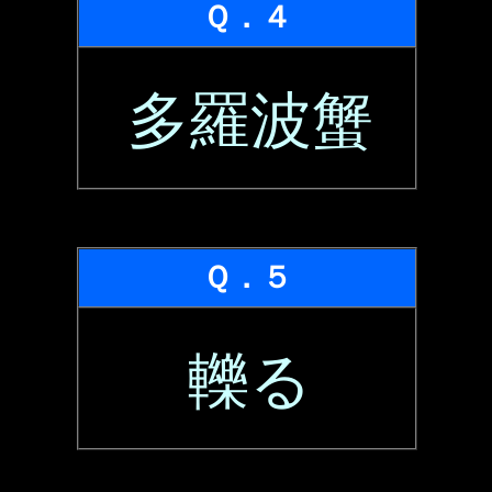
Ｑ．４
多羅波蟹
Ｑ．５
轢る