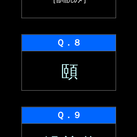
Ｑ．８
頤
Ｑ．９