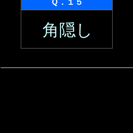
Ｑ．１５
角隠し