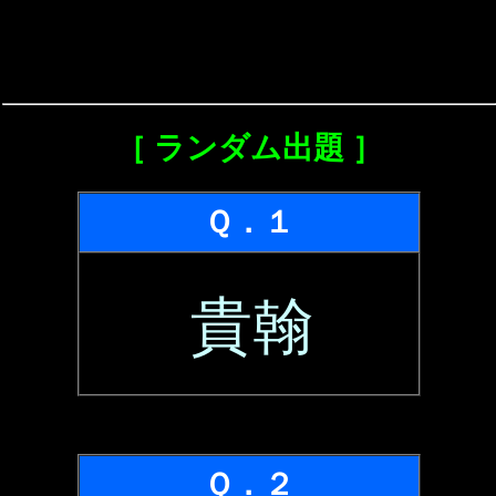
［ ランダム出題 ］
Ｑ．１
貴翰
Ｑ．２