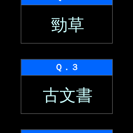
勁草
Ｑ．３
古文書