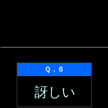
Ｑ．６
訝しい