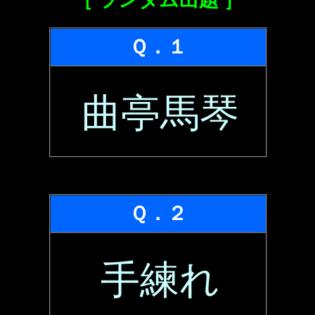
Ｑ．１
曲亭馬琴
Ｑ．２
手練れ