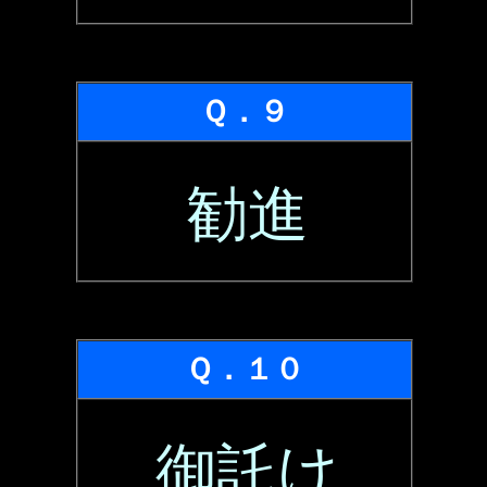
Ｑ．９
勧進
Ｑ．１０
御託け