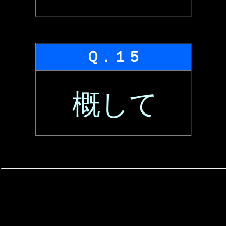
Ｑ．１５
概して