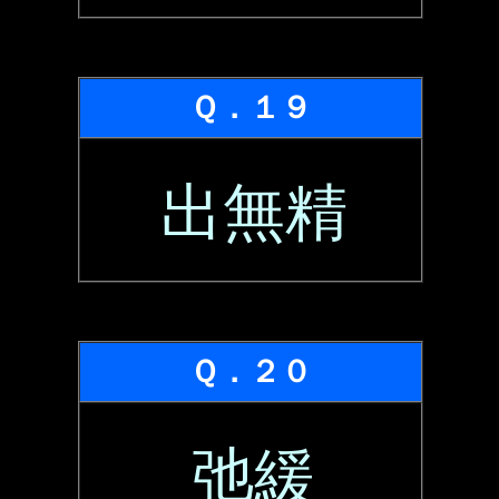
Ｑ．１９
出無精
Ｑ．２０
弛緩