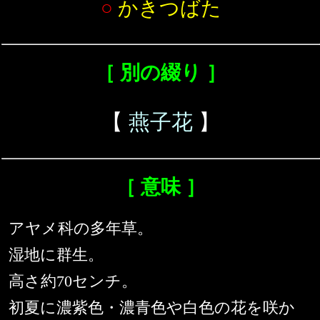
○
かきつばた
［ 別の綴り ］
【
燕子花
】
［ 意味 ］
アヤメ科の多年草。
湿地に群生。
高さ約70センチ。
初夏に濃紫色・濃青色や白色の花を咲か