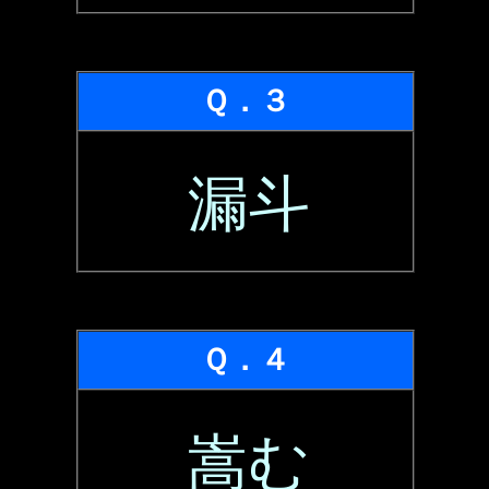
Ｑ．３
漏斗
Ｑ．４
嵩む