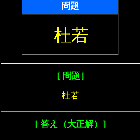
問題
杜若
［ 問題］
杜若
［ 答え（大正解）］