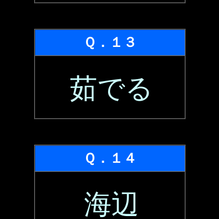
Ｑ．１３
茹でる
Ｑ．１４
海辺