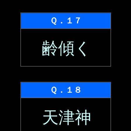
Ｑ．１７
齢傾く
Ｑ．１８
天津神