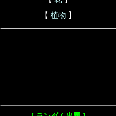
【
植物
】
［ ランダム出題 ］