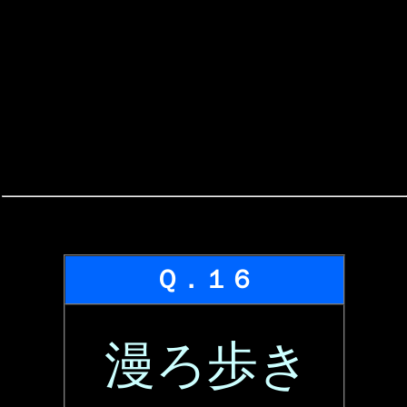
Ｑ．１６
漫ろ歩き