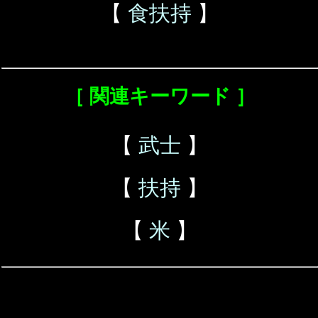
【
食扶持
】
［ 関連キーワード ］
【
武士
】
【
扶持
】
【
米
】