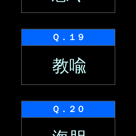
Ｑ．１９
教喩
Ｑ．２０