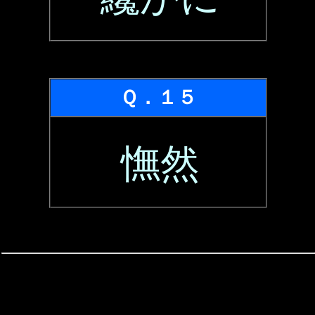
Ｑ．１５
憮然