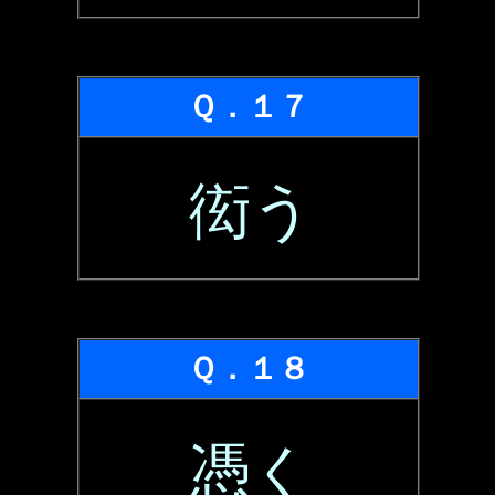
Ｑ．１７
衒う
Ｑ．１８
憑く