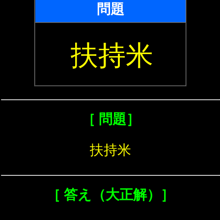
問題
扶持米
［ 問題］
扶持米
［ 答え（大正解）］