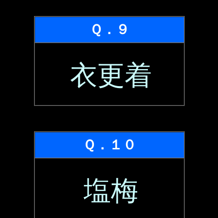
Ｑ．９
衣更着
Ｑ．１０
塩梅