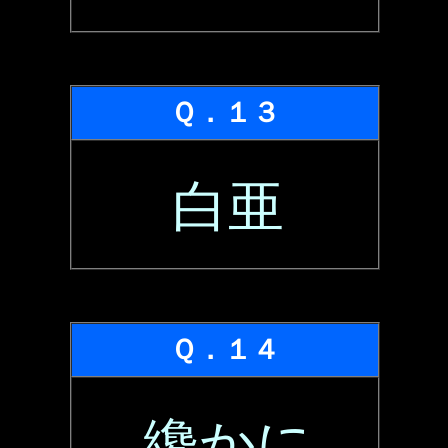
Ｑ．１３
白亜
Ｑ．１４
纔かに