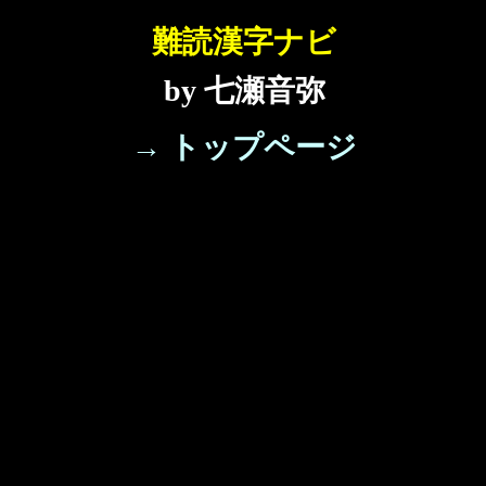
難読漢字ナビ
by 七瀬音弥
→ トップページ