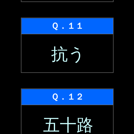
Ｑ．１１
抗う
Ｑ．１２
五十路