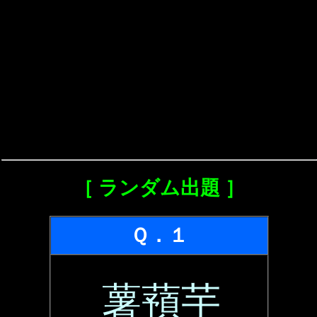
［ ランダム出題 ］
Ｑ．１
薯蕷芋