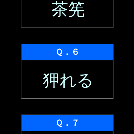
茶筅
Ｑ．６
狎れる
Ｑ．７