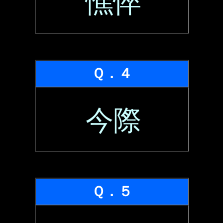
憔悴
Ｑ．４
今際
Ｑ．５