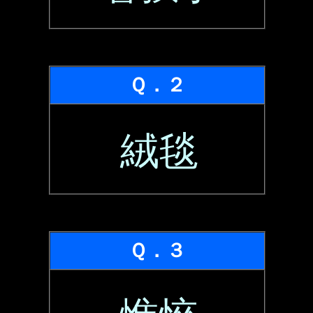
Ｑ．２
絨毯
Ｑ．３