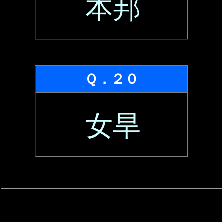
本邦
Ｑ．２０
女旱