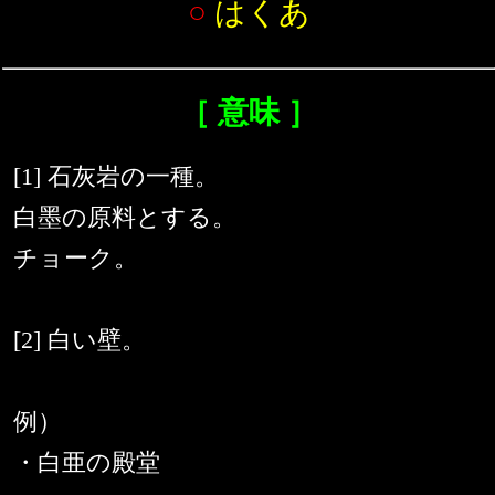
○
はくあ
［ 意味 ］
[1] 石灰岩の一種。
白墨の原料とする。
チョーク。
[2] 白い壁。
例）
・白亜の殿堂