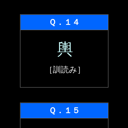
Ｑ．１４
輿
［訓読み］
Ｑ．１５