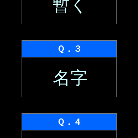
暫く
Ｑ．３
名字
Ｑ．４