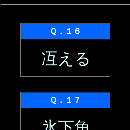
Ｑ．１６
冱える
Ｑ．１７
氷下魚