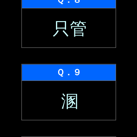
只管
Ｑ．９
溷