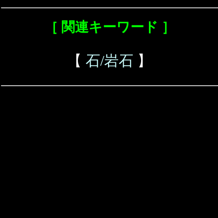
［ 関連キーワード ］
【
石/岩石
】