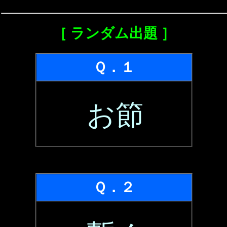
［ ランダム出題 ］
Ｑ．１
お節
Ｑ．２