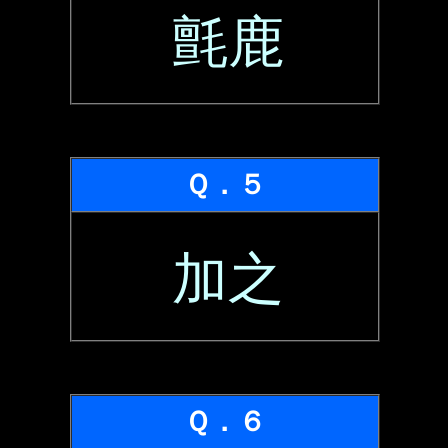
氈鹿
Ｑ．５
加之
Ｑ．６