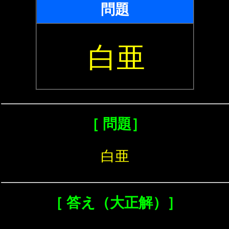
問題
白亜
［ 問題］
白亜
［ 答え（大正解）］