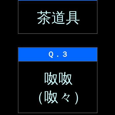
茶道具
Ｑ．３
呶呶
（呶々）