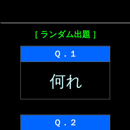
［ ランダム出題 ］
Ｑ．１
何れ
Ｑ．２