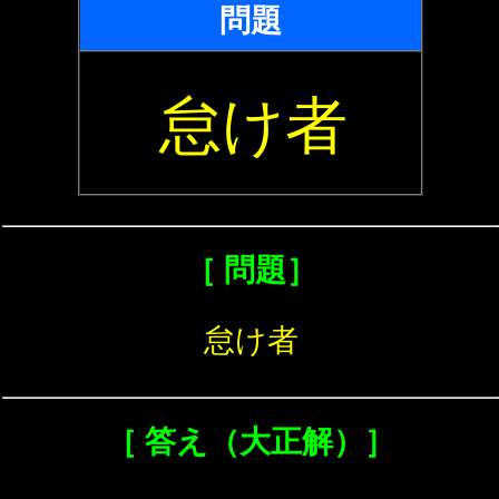
問題
怠け者
［ 問題］
怠け者
［ 答え（大正解）］