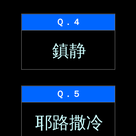
Ｑ．４
鎮静
Ｑ．５
耶路撒冷