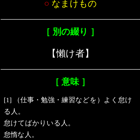
○
なまけもの
［ 別の綴り ］
【懶け者】
［ 意味 ］
[1] （仕事・勉強・練習などを）よく怠け
る人。
怠けてばかりいる人。
怠惰な人。