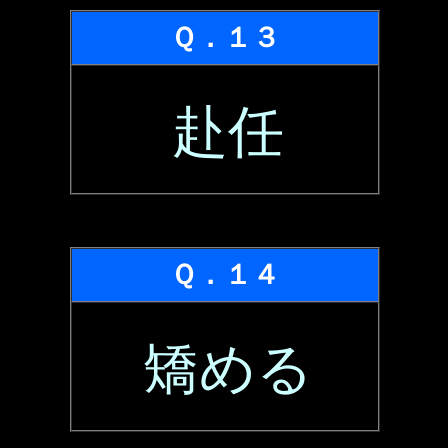
Ｑ．１３
赴任
Ｑ．１４
矯める