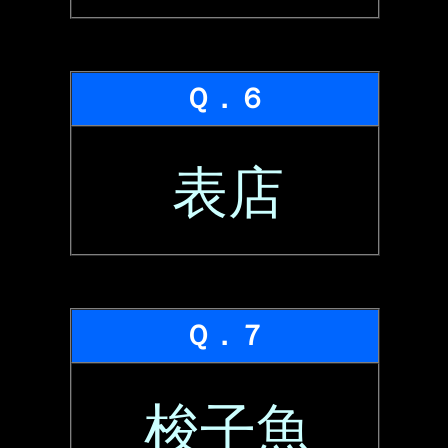
Ｑ．６
表店
Ｑ．７
梭子魚