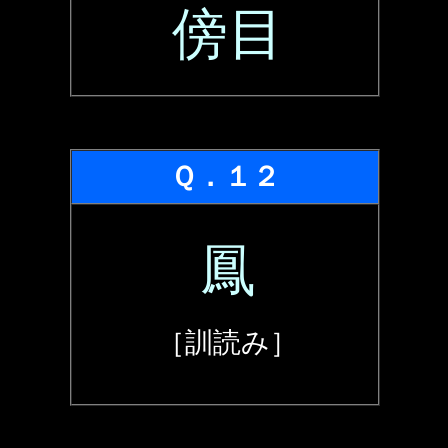
傍目
Ｑ．１２
鳳
［訓読み］