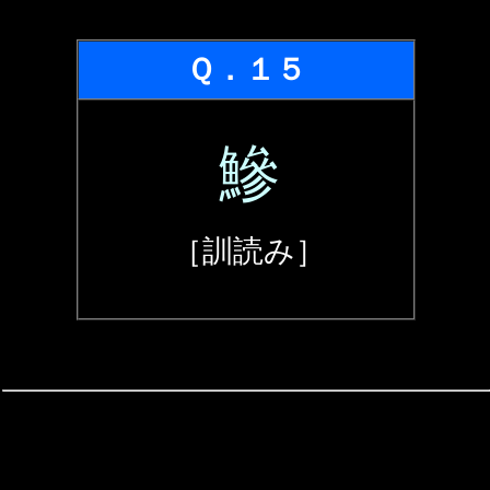
Ｑ．１５
鰺
［訓読み］