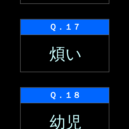
Ｑ．１７
煩い
Ｑ．１８
幼児