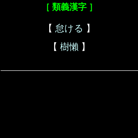
［ 類義漢字 ］
【
怠ける
】
【
樹懶
】