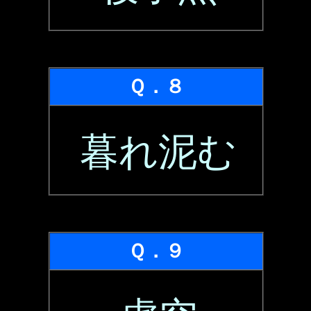
Ｑ．８
暮れ泥む
Ｑ．９