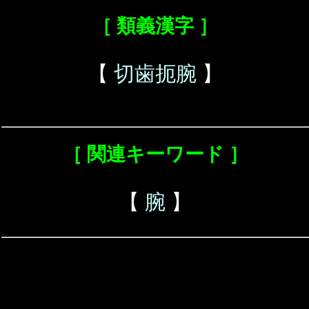
［ 類義漢字 ］
【
切歯扼腕
】
［ 関連キーワード ］
【
腕
】