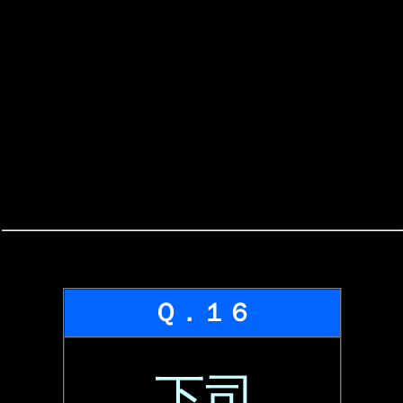
Ｑ．１６
下司