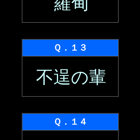
羅甸
Ｑ．１３
不逞の輩
Ｑ．１４