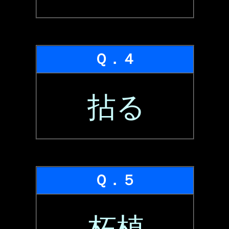
Ｑ．４
拈る
Ｑ．５
柘植