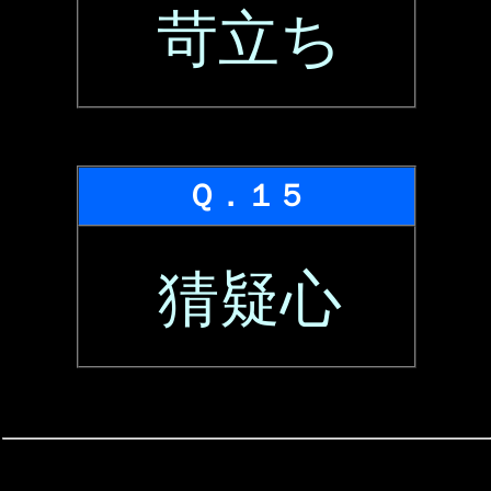
苛立ち
Ｑ．１５
猜疑心