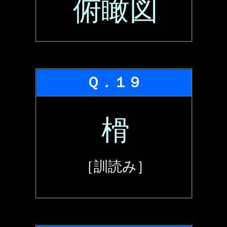
俯瞰図
Ｑ．１９
榾
［訓読み］