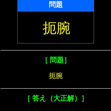
問題
扼腕
［ 問題］
扼腕
［ 答え（大正解）］