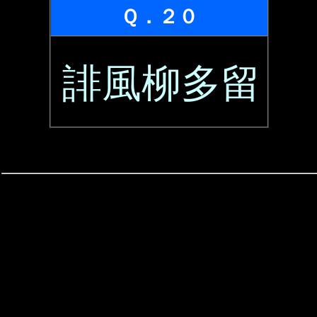
Ｑ．２０
誹風柳多留