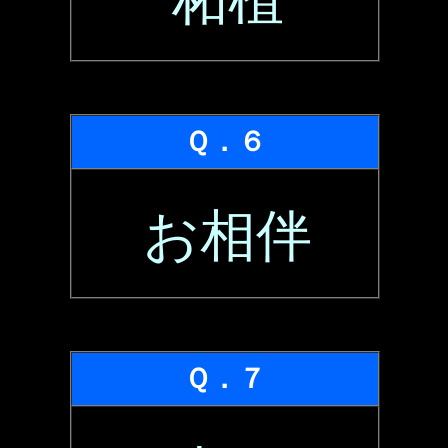
Ｑ．６
お相伴
Ｑ．７