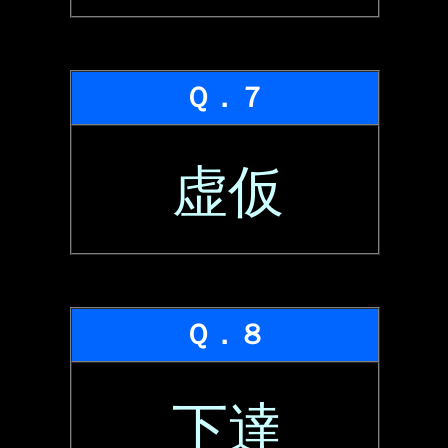
Ｑ．７
虚仮
Ｑ．８
下達