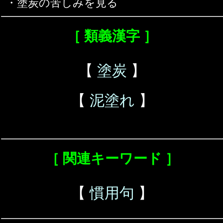
・塗炭の苦しみを見る
［ 類義漢字 ］
【
塗炭
】
【
泥塗れ
】
［ 関連キーワード ］
【
慣用句
】