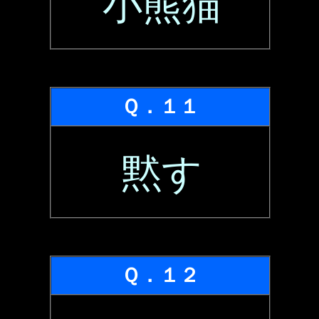
小熊猫
Ｑ．１１
黙す
Ｑ．１２