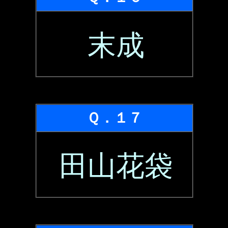
末成
Ｑ．１７
田山花袋