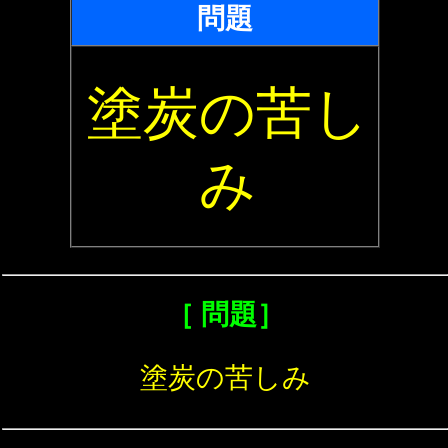
問題
塗炭の苦し
み
［ 問題］
塗炭の苦しみ