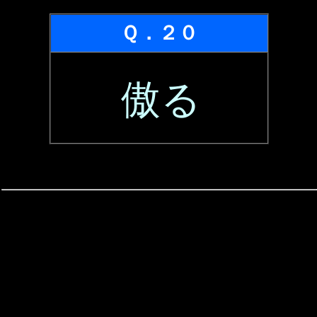
Ｑ．２０
傲る