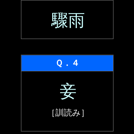
驟雨
Ｑ．４
妾
［訓読み］