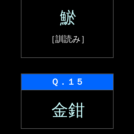
鯲
［訓読み］
Ｑ．１５
金鉗