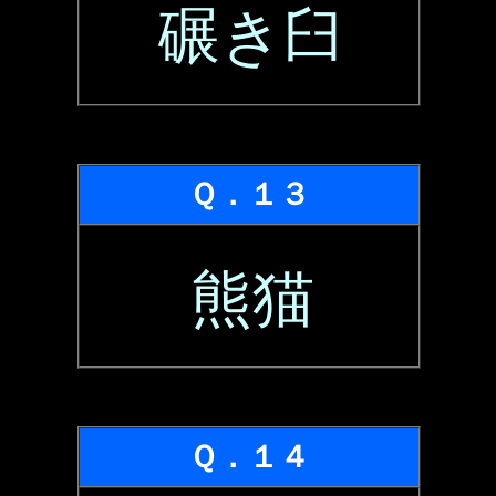
碾き臼
Ｑ．１３
熊猫
Ｑ．１４