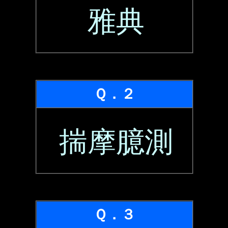
雅典
Ｑ．２
揣摩臆測
Ｑ．３