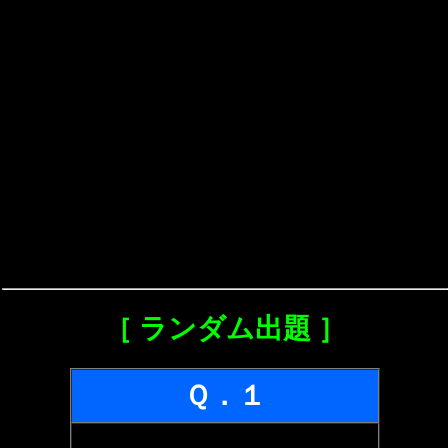
［ ランダム出題 ］
Ｑ．１