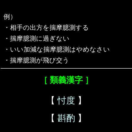
例）
・相手の出方を揣摩臆測する
・揣摩臆測に過ぎない
・いい加減な揣摩臆測はやめなさい
・揣摩臆測が飛び交う
［ 類義漢字 ］
【
忖度
】
【
斟酌
】