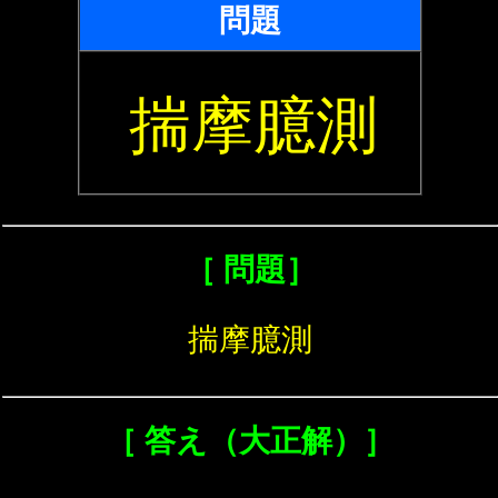
問題
揣摩臆測
［ 問題］
揣摩臆測
［ 答え（大正解）］