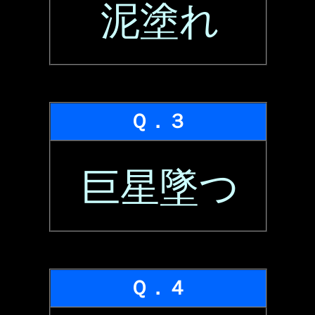
泥塗れ
Ｑ．３
巨星墜つ
Ｑ．４