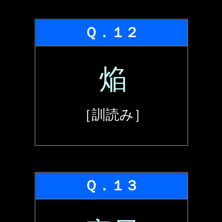
Ｑ．１２
焔
［訓読み］
Ｑ．１３