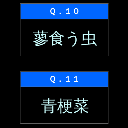
Ｑ．１０
蓼食う虫
Ｑ．１１
青梗菜