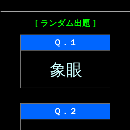
［ ランダム出題 ］
Ｑ．１
象眼
Ｑ．２