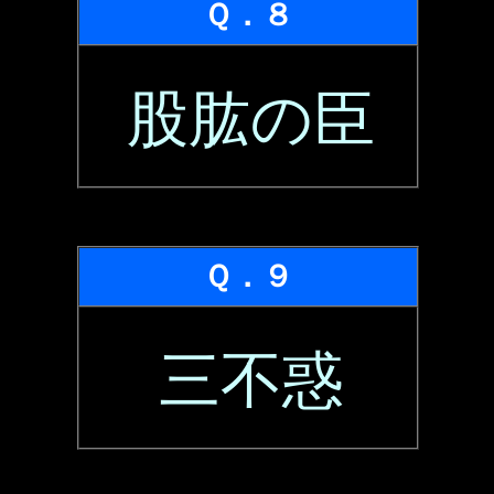
Ｑ．８
股肱の臣
Ｑ．９
三不惑