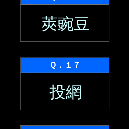
莢豌豆
Ｑ．１７
投網