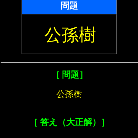
問題
公孫樹
［ 問題］
公孫樹
［ 答え（大正解）］