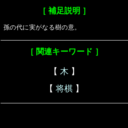
［ 補足説明 ］
孫の代に実がなる樹の意。
［ 関連キーワード ］
【
木
】
【
将棋
】