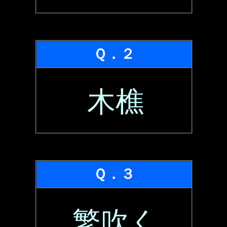
Ｑ．２
木樵
Ｑ．３
繁吹く