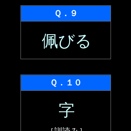
Ｑ．９
佩びる
Ｑ．１０
字