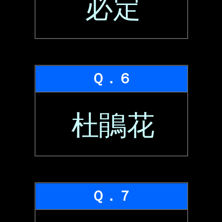
必定
Ｑ．６
杜鵑花
Ｑ．７