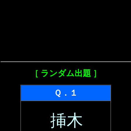
［ ランダム出題 ］
Ｑ．１
挿木