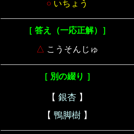
○
いちょう
［ 答え（一応正解）］
△
こうそんじゅ
［ 別の綴り ］
【
銀杏
】
【
鴨脚樹
】