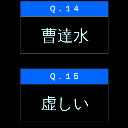
Ｑ．１４
曹達水
Ｑ．１５
虚しい