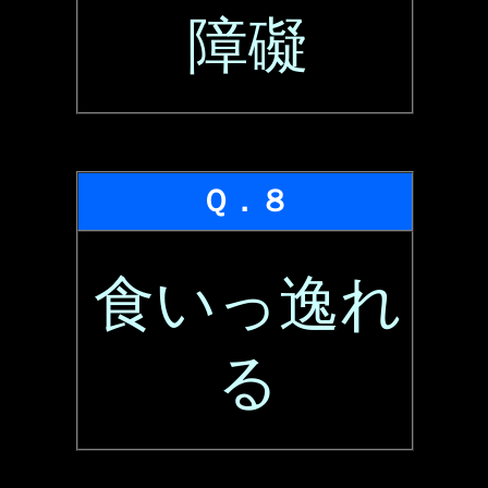
障礙
Ｑ．８
食いっ逸れ
る