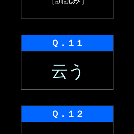
［訓読み］
Ｑ．１１
云う
Ｑ．１２