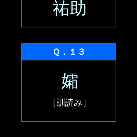
祐助
Ｑ．１３
孀
［訓読み］