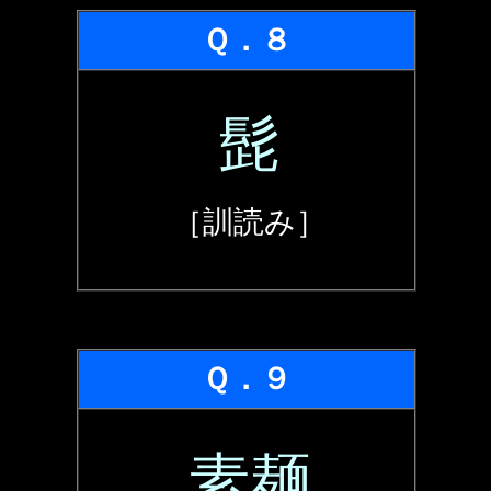
Ｑ．８
髭
［訓読み］
Ｑ．９
素麺