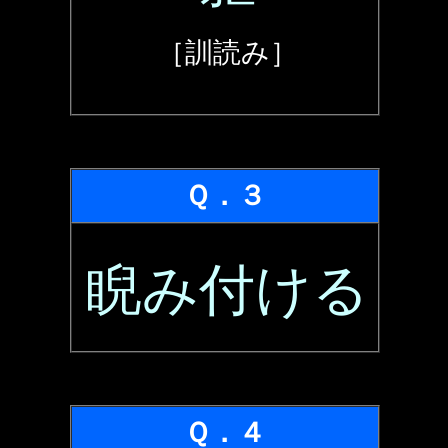
［訓読み］
Ｑ．３
睨み付ける
Ｑ．４