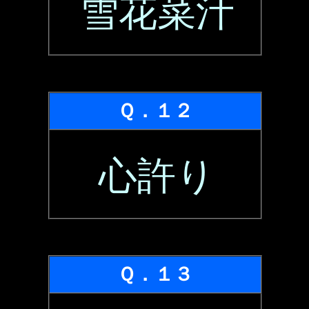
雪花菜汁
Ｑ．１２
心許り
Ｑ．１３