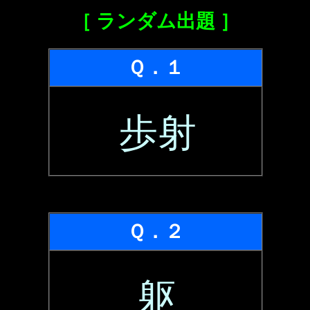
［ ランダム出題 ］
Ｑ．１
歩射
Ｑ．２
躯