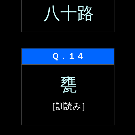
八十路
Ｑ．１４
甕
［訓読み］