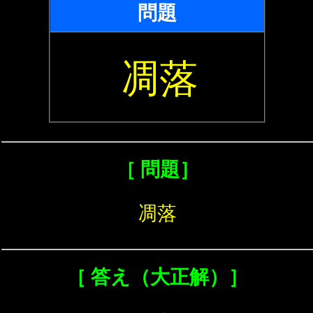
問題
凋落
［ 問題］
凋落
［ 答え（大正解）］