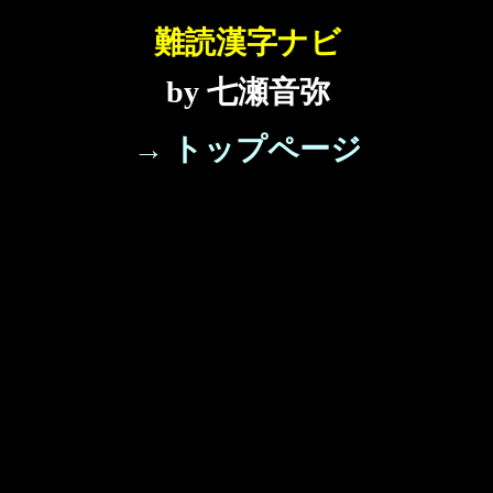
難読漢字ナビ
by 七瀬音弥
→ トップページ