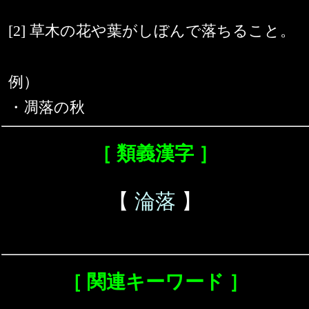
[2] 草木の花や葉がしぼんで落ちること。
例）
・凋落の秋
［ 類義漢字 ］
【
淪落
】
［ 関連キーワード ］