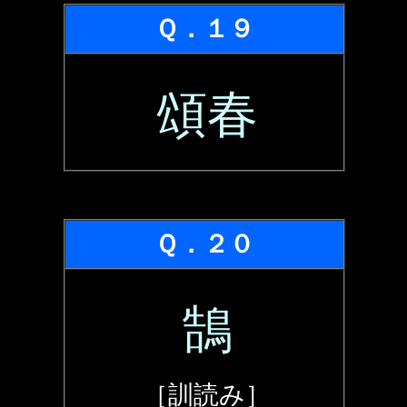
Ｑ．１９
頌春
Ｑ．２０
鵠
［訓読み］