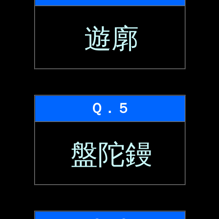
遊廓
Ｑ．５
盤陀鏝