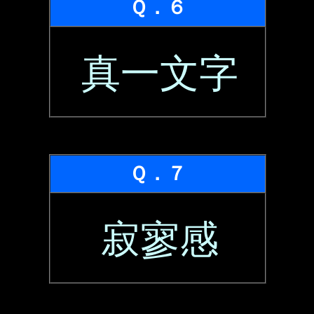
Ｑ．６
真一文字
Ｑ．７
寂寥感