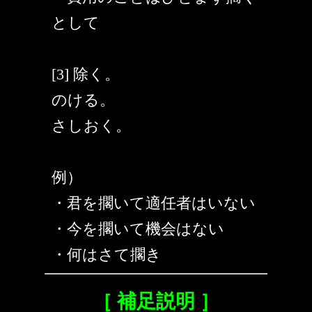
として
[3] 除く。
のける。
さしおく。
例）
・君を擱いて適任者はいない
・今を擱いて機会はない
・何はさて擱き
［ 補足説明 ］