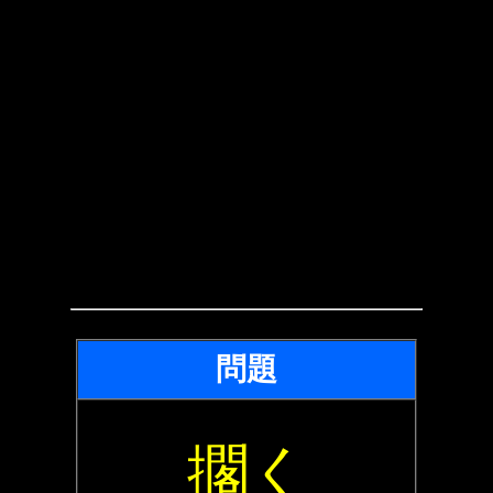
問題
擱く