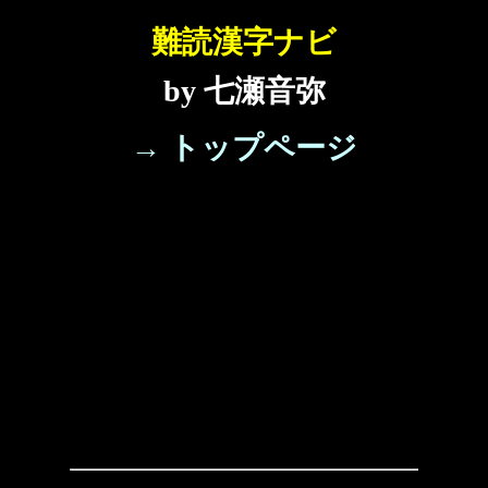
難読漢字ナビ
by 七瀬音弥
→ トップページ