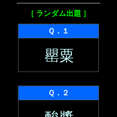
［ ランダム出題 ］
Ｑ．１
罌粟
Ｑ．２