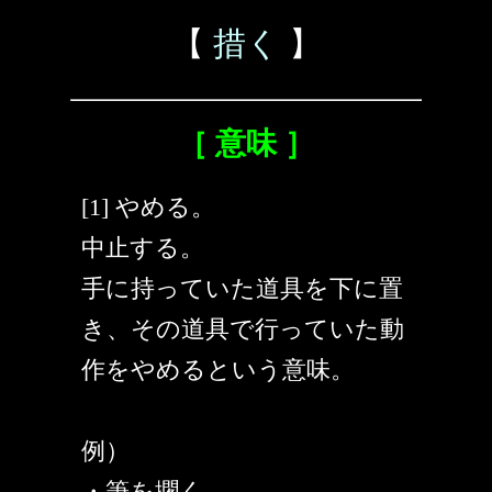
【
措く
】
［ 意味 ］
[1] やめる。
中止する。
手に持っていた道具を下に置
き、その道具で行っていた動
作をやめるという意味。
例）
・筆を擱く