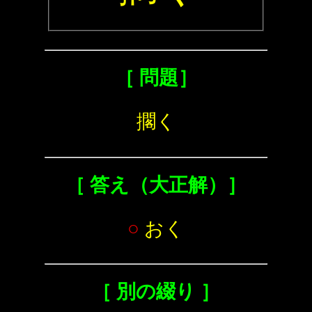
［ 問題］
擱く
［ 答え（大正解）］
○
おく
［ 別の綴り ］