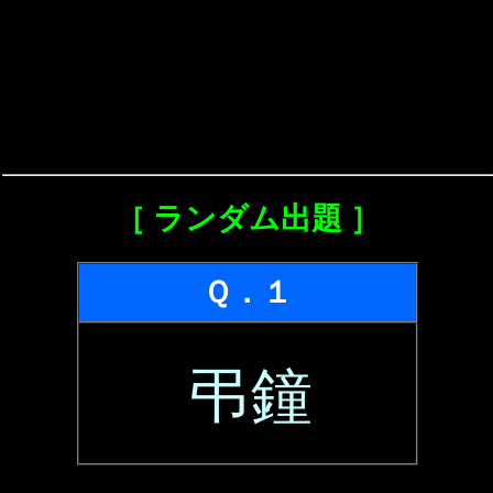
［ ランダム出題 ］
Ｑ．１
弔鐘