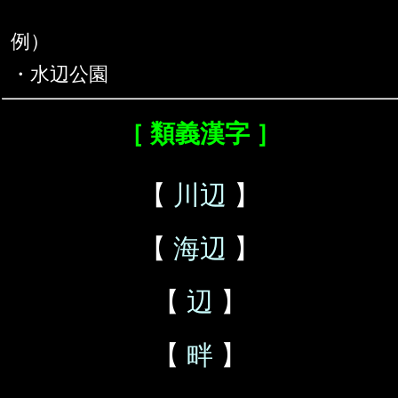
例）
・水辺公園
［ 類義漢字 ］
【
川辺
】
【
海辺
】
【
辺
】
【
畔
】