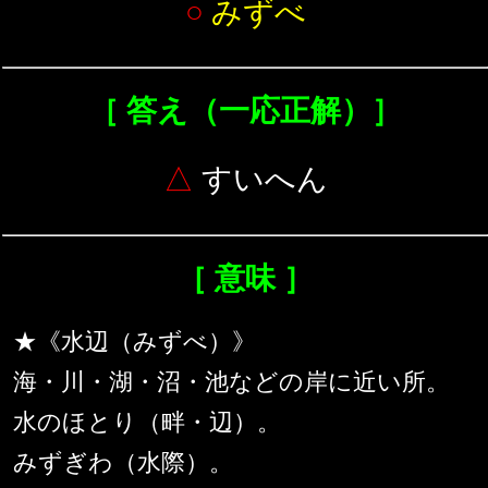
○
みずべ
［ 答え（一応正解）］
△
すいへん
［ 意味 ］
★《水辺（みずべ）》
海・川・湖・沼・池などの岸に近い所。
水のほとり（畔・辺）。
みずぎわ（水際）。