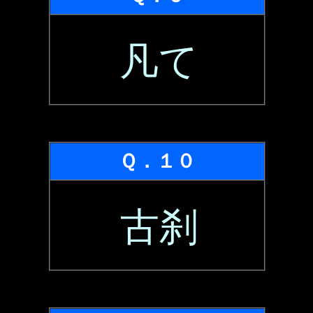
凡て
Ｑ．１０
古刹