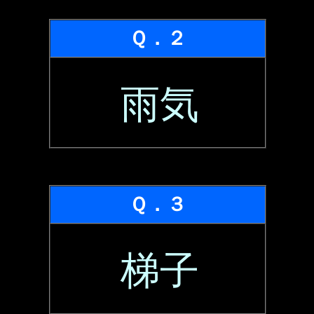
Ｑ．２
雨気
Ｑ．３
梯子