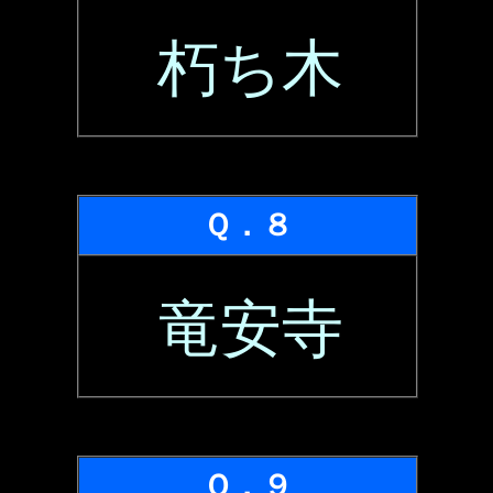
朽ち木
Ｑ．８
竜安寺
Ｑ．９