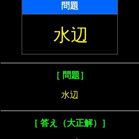
問題
水辺
［ 問題］
水辺
［ 答え（大正解）］