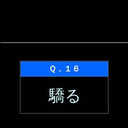
Ｑ．１６
驕る