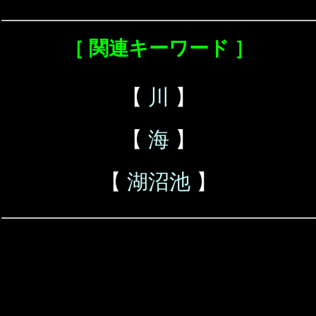
［ 関連キーワード ］
【
川
】
【
海
】
【
湖沼池
】