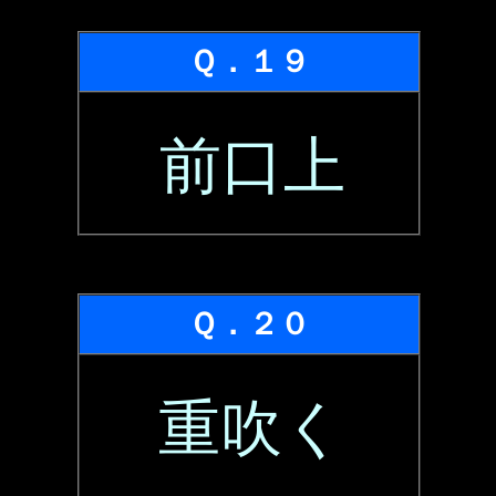
Ｑ．１９
前口上
Ｑ．２０
重吹く