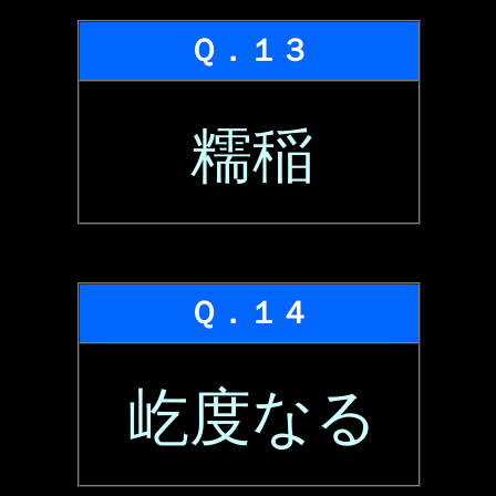
Ｑ．１３
糯稲
Ｑ．１４
屹度なる