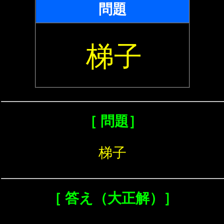
問題
梯子
［ 問題］
梯子
［ 答え（大正解）］