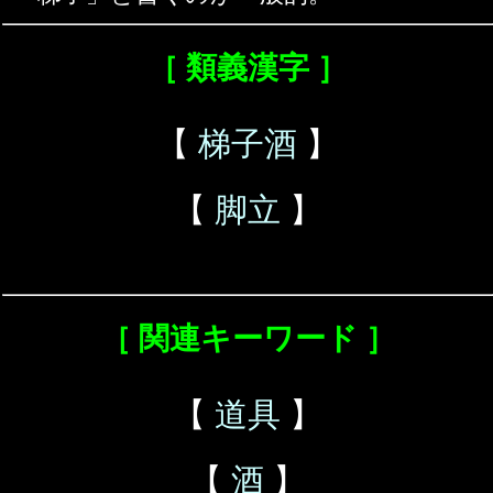
［ 類義漢字 ］
【
梯子酒
】
【
脚立
】
［ 関連キーワード ］
【
道具
】
【
酒
】