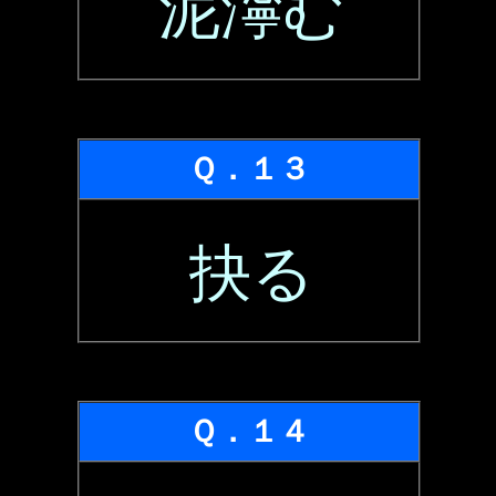
泥濘む
Ｑ．１３
抉る
Ｑ．１４