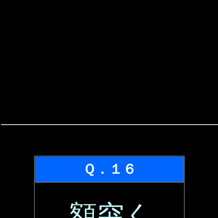
Ｑ．１６
額突く