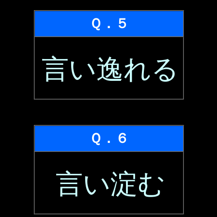
Ｑ．５
言い逸れる
Ｑ．６
言い淀む