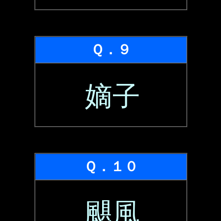
Ｑ．９
嫡子
Ｑ．１０
颶風