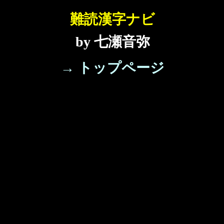
難読漢字ナビ
by 七瀬音弥
→ トップページ