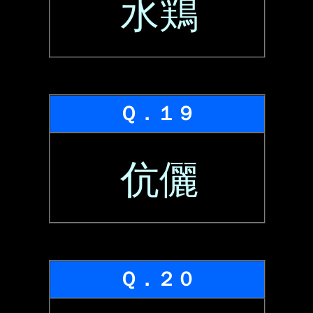
水鶏
Ｑ．１９
伉儷
Ｑ．２０