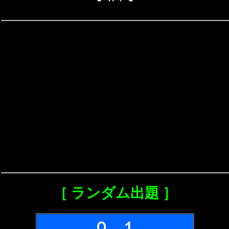
［ ランダム出題 ］
Ｑ．１