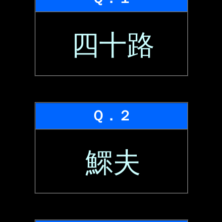
四十路
Ｑ．２
鰥夫