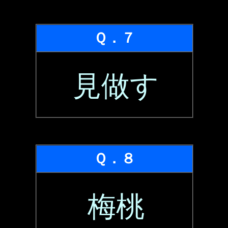
Ｑ．７
見做す
Ｑ．８
梅桃