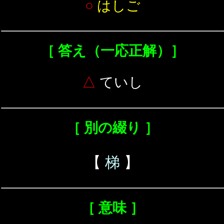
○
はしご
［ 答え（一応正解）］
△
ていし
［ 別の綴り ］
【
梯
】
［ 意味 ］