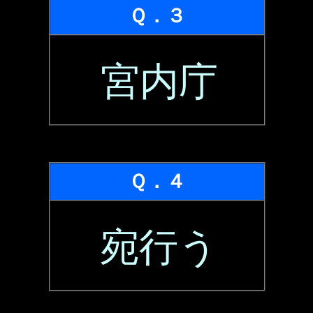
Ｑ．３
宮内庁
Ｑ．４
宛行う