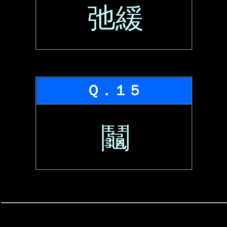
弛緩
Ｑ．１５
鬮