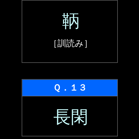
鞆
［訓読み］
Ｑ．１３
長閑