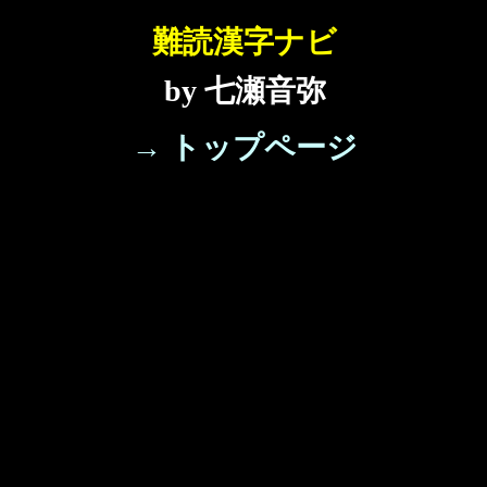
難読漢字ナビ
by 七瀬音弥
→ トップページ