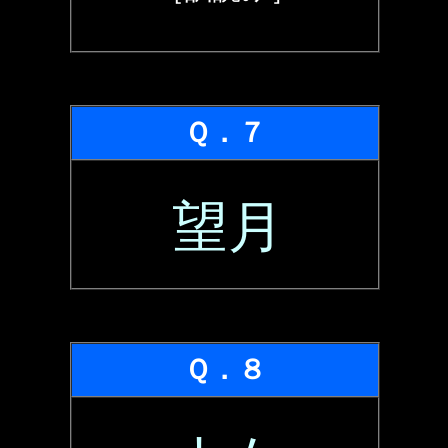
Ｑ．７
望月
Ｑ．８