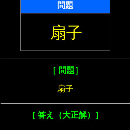
問題
扇子
［ 問題］
扇子
［ 答え（大正解）］