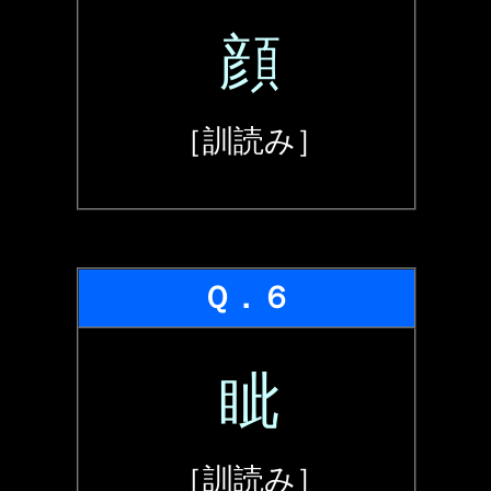
顔
［訓読み］
Ｑ．６
眦
［訓読み］