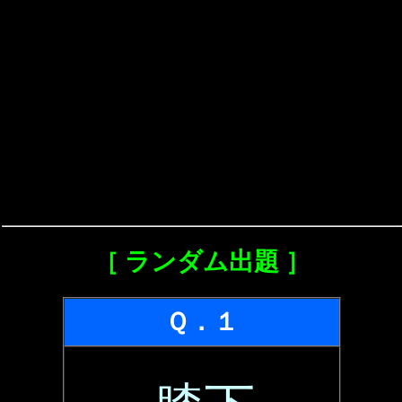
［ ランダム出題 ］
Ｑ．１