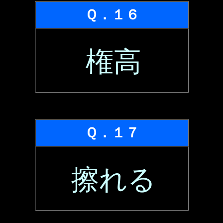
Ｑ．１６
権高
Ｑ．１７
擦れる