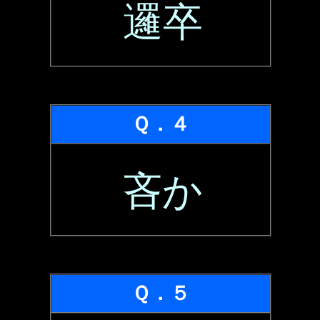
邏卒
Ｑ．４
吝か
Ｑ．５