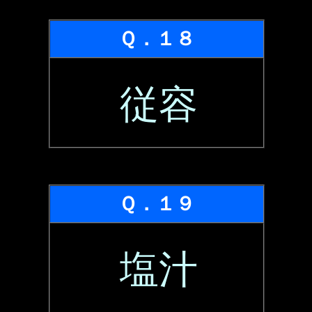
Ｑ．１８
従容
Ｑ．１９
塩汁