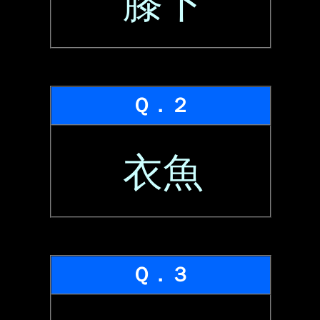
膝下
Ｑ．２
衣魚
Ｑ．３