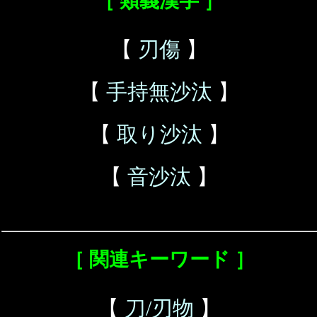
［ 類義漢字 ］
【
刃傷
】
【
手持無沙汰
】
【
取り沙汰
】
【
音沙汰
】
［ 関連キーワード ］
【
刀/刃物
】