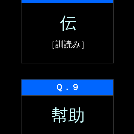
伝
［訓読み］
Ｑ．９
幇助