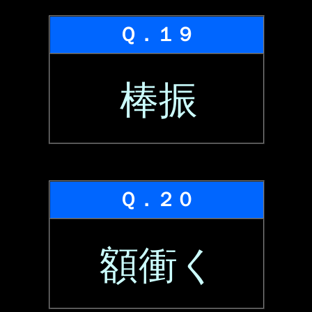
Ｑ．１９
棒振
Ｑ．２０
額衝く