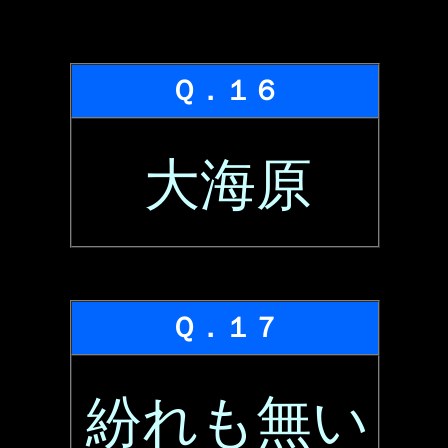
Ｑ．１６
大海原
Ｑ．１７
紛れも無い