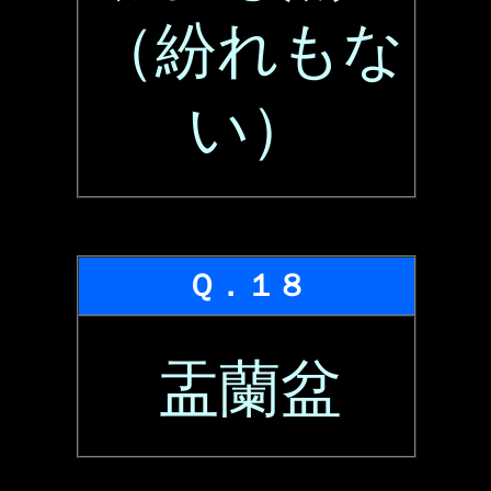
（紛れもな
い）
Ｑ．１８
盂蘭盆