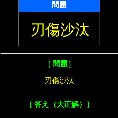
問題
刃傷沙汰
［ 問題］
刃傷沙汰
［ 答え（大正解）］