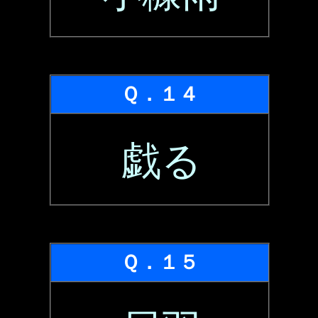
Ｑ．１４
戯る
Ｑ．１５