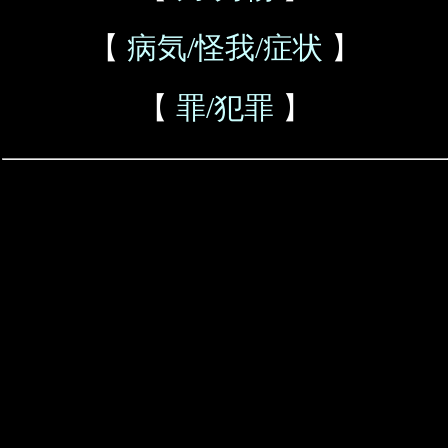
【
病気/怪我/症状
】
【
罪/犯罪
】