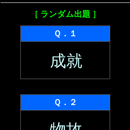
［ ランダム出題 ］
Ｑ．１
成就
Ｑ．２
物故