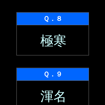
Ｑ．８
極寒
Ｑ．９
渾名