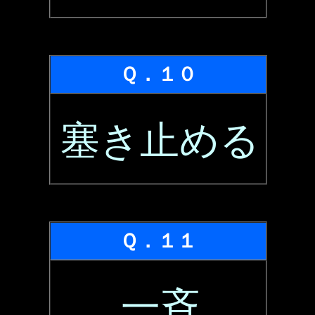
Ｑ．１０
塞き止める
Ｑ．１１
一斉