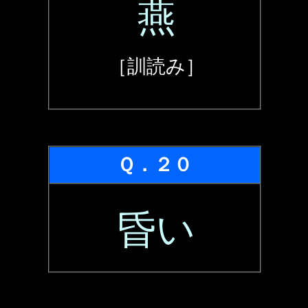
燕
［訓読み］
Ｑ．２０
昏い