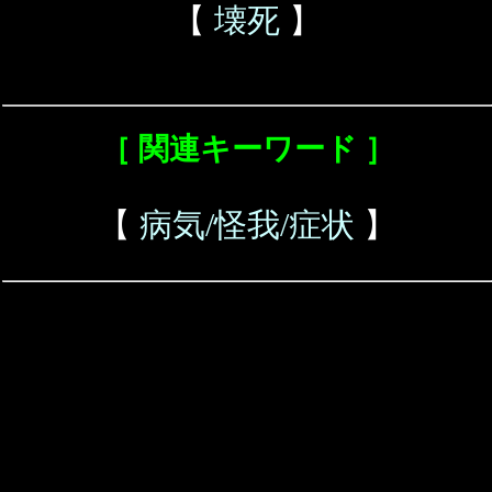
【
壊死
】
［ 関連キーワード ］
【
病気/怪我/症状
】