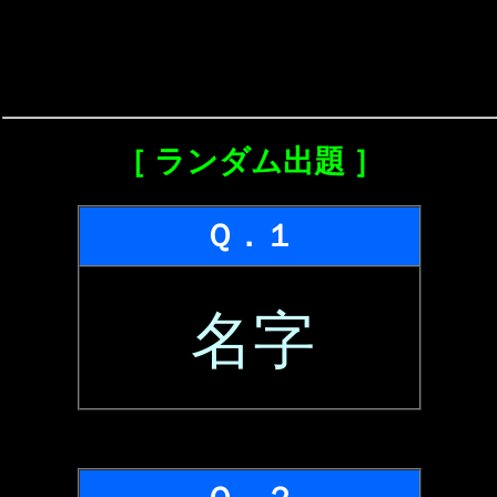
［ ランダム出題 ］
Ｑ．１
名字