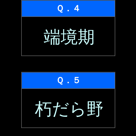
Ｑ．４
端境期
Ｑ．５
朽だら野