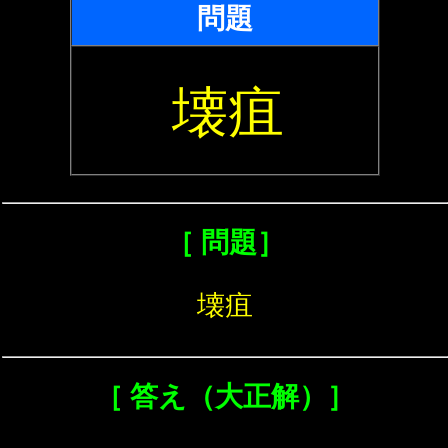
問題
壊疽
［ 問題］
壊疽
［ 答え（大正解）］