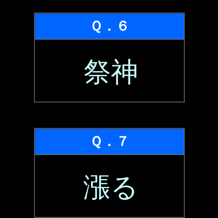
Ｑ．６
祭神
Ｑ．７
漲る