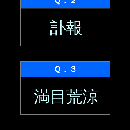
Ｑ．２
訃報
Ｑ．３
満目荒涼